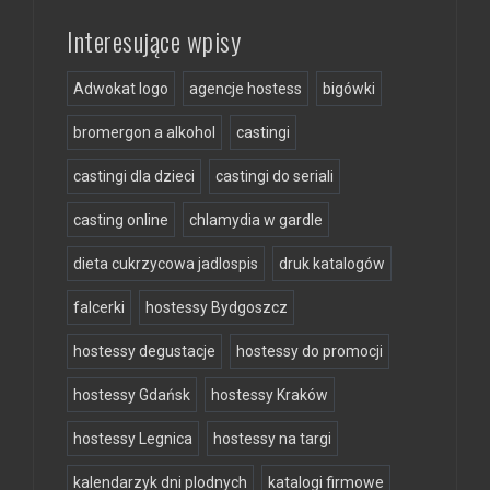
Interesujące wpisy
Adwokat logo
agencje hostess
bigówki
bromergon a alkohol
castingi
castingi dla dzieci
castingi do seriali
casting online
chlamydia w gardle
dieta cukrzycowa jadlospis
druk katalogów
falcerki
hostessy Bydgoszcz
hostessy degustacje
hostessy do promocji
hostessy Gdańsk
hostessy Kraków
hostessy Legnica
hostessy na targi
kalendarzyk dni plodnych
katalogi firmowe