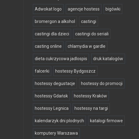
Adwokat logo
agencje hostess
bigówki
bromergon a alkohol
castingi
castingi dla dzieci
castingi do seriali
casting online
chlamydia w gardle
dieta cukrzycowa jadlospis
druk katalogów
falcerki
hostessy Bydgoszcz
hostessy degustacje
hostessy do promocji
hostessy Gdańsk
hostessy Kraków
hostessy Legnica
hostessy na targi
kalendarzyk dni plodnych
katalogi firmowe
komputery Warszawa