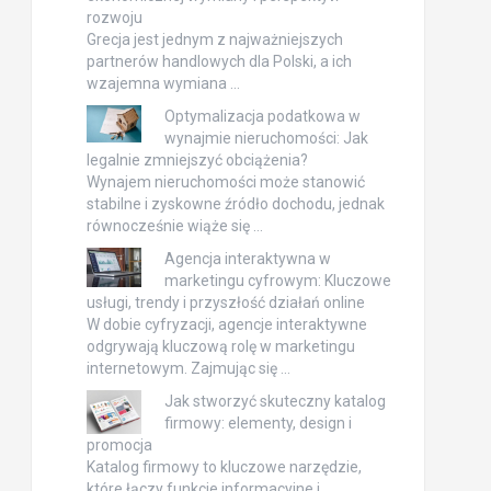
rozwoju
Grecja jest jednym z najważniejszych
partnerów handlowych dla Polski, a ich
wzajemna wymiana …
Optymalizacja podatkowa w
wynajmie nieruchomości: Jak
legalnie zmniejszyć obciążenia?
Wynajem nieruchomości może stanowić
stabilne i zyskowne źródło dochodu, jednak
równocześnie wiąże się …
Agencja interaktywna w
marketingu cyfrowym: Kluczowe
usługi, trendy i przyszłość działań online
W dobie cyfryzacji, agencje interaktywne
odgrywają kluczową rolę w marketingu
internetowym. Zajmując się …
Jak stworzyć skuteczny katalog
firmowy: elementy, design i
promocja
Katalog firmowy to kluczowe narzędzie,
które łączy funkcje informacyjne i