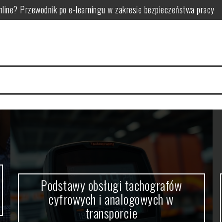
line? Przewodnik po e-learningu w zakresie bezpieczeństwa pracy
 i analogowych w transporcie
mi marki i zasadami minimalizmu
rowadzić skuteczną analizę zużycia energii
kryteria i rodzaje
 zastosowania i możliwości personalizacji
Podstawy obsługi tachografów
cyfrowych i analogowych w
transporcie