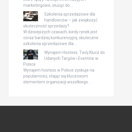
marketingowe, służąc do …
Szkolenia sprzedażowe dla
handlowców – jak zwiększyć
skuteczność sprzedaży?
W dzisiejszych czasach, kiedy rynek jest
coraz bardziej konkurencyjny, skuteczne
szkolenia sprzedażowe dla …
Wynajem Hostess: Twój Klucz do
Udanych Targów i Eventów w
Polsce
Wynajem hostess w Polsce zyskuje na
popularności, stając się kluczowym
elementem organizacji wszelkiego …