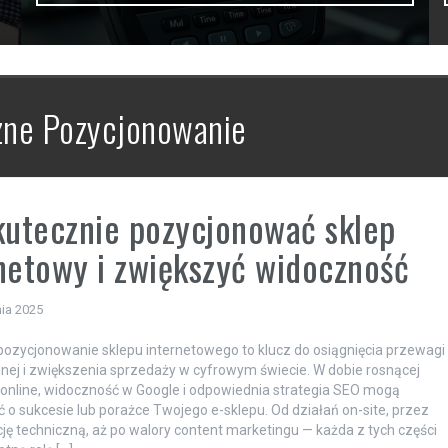
zne Pozycjonowanie
kutecznie pozycjonować sklep
netowy i zwiększyć widoczność
ia 2025
ozycjonowanie sklepu internetowego to klucz do osiągnięcia przewagi
nej i zwiększenia sprzedaży w cyfrowym świecie. W dobie rosnącej
 online, widoczność w Google i odpowiednia strategia SEO mogą
o sukcesie lub porażce Twojego e-sklepu. Od działań on-site, przez
ję techniczną, aż po walory content marketingu — każda z tych części