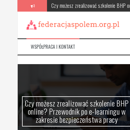
Skip
Czy możesz zrealizować szkolenie BHP on
to
content
Podstawy obsługi tachografów cyfrowych
Jak projektować logo zgodnie z wartościa
Czym jest audyt energetyczny i jak przep
WSPÓŁPRACA I KONTAKT
Jak wybrać regały magazynowe? Kluczowe 
Opakowania z tektury litej – właściwości,
Czy możesz zrealizować szkolenie BHP
online? Przewodnik po e-learningu w
zakresie bezpieczeństwa pracy