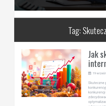
Tag:
Skutec
Jak s
inter
19 wrześn
Skuteczne p
konkurencyj
konkurencji
zdecydować 
optymalizac