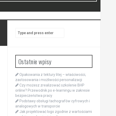
Search
for:
Ostatnie wpisy
Opakowania z tektury litej – właściwości,
zastosowania i możliwości personalizacji
Czy możesz zrealizować szkolenie BHP
online? Przewodnik po e-learningu w zakresie
bezpieczeństwa pracy
Podstawy obsługi tachografów cyfrowych i
analogowych w transporcie
Jak projektować logo zgodnie z wartościami