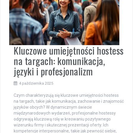
Kluczowe umiejętności hostess
na targach: komunikacja,
języki i profesjonalizm
4 października 2025
Czym charakteryzują się kluczowe umiejętności hostess
na targach, takie jak komunikacja, zachowanie i znajomość
języków obcych? W dynamicznym świecie
międzynarodowych wydarzeń, profesjonalne hostessy
odgrywają kluczową rolę w kreowaniu pozytywnego
wizerunku firmy i skutecznej prezentacji oferty. Ich
kompetencje interpersonalne, takie jak pewność siebie,