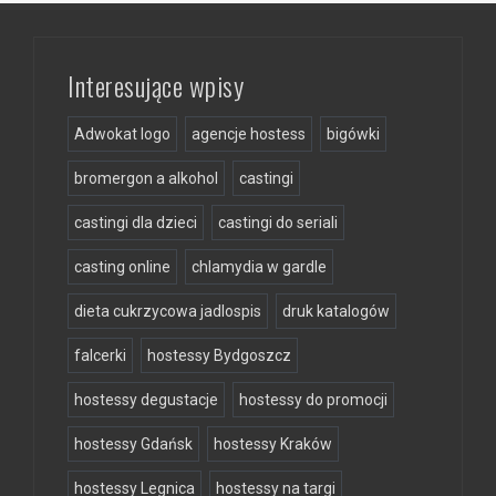
Interesujące wpisy
Adwokat logo
agencje hostess
bigówki
bromergon a alkohol
castingi
castingi dla dzieci
castingi do seriali
casting online
chlamydia w gardle
dieta cukrzycowa jadlospis
druk katalogów
falcerki
hostessy Bydgoszcz
hostessy degustacje
hostessy do promocji
hostessy Gdańsk
hostessy Kraków
hostessy Legnica
hostessy na targi