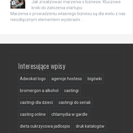
Jak zrealizować marzenia o biznesie: Kluczowe
kroki do założenia startupu
Marzenia o prowadzeniu własnego biznesu są dla wielu z nas
nieodłącznym elementem wyobraźni. …
Interesujące wpisy
Adwokat logo
agencje hostess
bigówki
bromergon a alkohol
castingi
castingi dla dzieci
castingi do seriali
casting online
chlamydia w gardle
dieta cukrzycowa jadlospis
druk katalogów