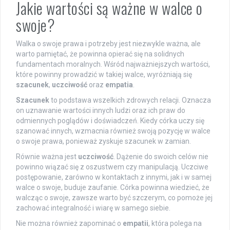
Jakie wartości są ważne w walce o
swoje?
Walka o swoje prawa i potrzeby jest niezwykle ważna, ale
warto pamiętać, że powinna opierać się na solidnych
fundamentach moralnych. Wśród najważniejszych wartości,
które powinny prowadzić w takiej walce, wyróżniają się
szacunek
,
uczciwość
oraz
empatia
.
Szacunek
to podstawa wszelkich zdrowych relacji. Oznacza
on uznawanie wartości innych ludzi oraz ich praw do
odmiennych poglądów i doświadczeń. Kiedy córka uczy się
szanować innych, wzmacnia również swoją pozycję w walce
o swoje prawa, ponieważ zyskuje szacunek w zamian.
Równie ważna jest
uczciwość
. Dążenie do swoich celów nie
powinno wiązać się z oszustwem czy manipulacją. Uczciwe
postępowanie, zarówno w kontaktach z innymi, jak i w samej
walce o swoje, buduje zaufanie. Córka powinna wiedzieć, że
walcząc o swoje, zawsze warto być szczerym, co pomoże jej
zachować integralność i wiarę w samego siebie.
Nie można również zapominać o
empatii
, która polega na