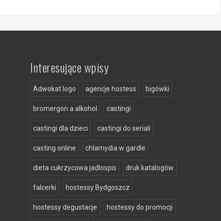
Interesujące wpisy
Adwokat logo
agencje hostess
bigówki
bromergon a alkohol
castingi
castingi dla dzieci
castingi do seriali
casting online
chlamydia w gardle
dieta cukrzycowa jadlospis
druk katalogów
falcerki
hostessy Bydgoszcz
hostessy degustacje
hostessy do promocji