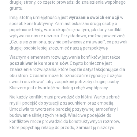
drugiej strony, co często prowadzi do znalezienia wspólnego
gruntu.
Inną istotną umiejętnością jest
wyrażanie swoich emocji
w
sposób konstruktywny. Zamiast oskarżać drugą osobę o
popełnione błędy, warto skupić się na tym, jak dany konflikt
wpływa na nasze uczucia. Przykładowo, można powiedzieć:
„Czuję się zraniona, gdy nie poświęcasz mi uwagi”, co pozwoli
drugiej osobie lepiej zrozumieć naszą perspektywę.
Ważnym elementem rozwiązywania konfliktów jest także
poszukiwanie kompromisów
. Często konieczne jest
znalezienie rozwiązania, które będzie satysfakcjonujące dla
obu stron. Czasami może to oznaczać rezygnację z części
swoich oczekiwań, aby zaspokoić potrzeby drugiej osoby.
Kluczem jest otwartość na dialog i chęć współpracy.
Nie każdy konflikt musi prowadzić do kłótni. Warto zebrać
myśli i podejść do sytuacji z szacunkiem oraz empatią.
Umożliwia to tworzenie bardziej pozytywnej atmosfery i
budowanie silniejszych relacji. Właściwe podejście do
konfliktów może prowadzić do konstruktywnych rozmów,
które popychają relację do przodu, zamiast ją niszczyć.