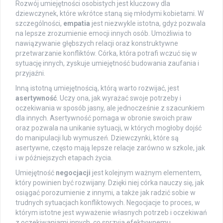
Rozwój umiejętności osobistych jest kluczowy dla
dziewczynek, które wkrótce staną się młodymi kobietami. W
szczególności,
empatia
jest niezwykle istotna, gdyż pozwala
na lepsze zrozumienie emocji innych osób. Umożliwia to
nawiązywanie głębszych relacji oraz konstruktywne
przetwarzanie konfliktów. Córka, która potrafi wczuć się w
sytuację innych, zyskuje umiejętność budowania zaufania i
przyjaźni.
Inną istotną umiejętnością, którą warto rozwijać, jest
asertywność
. Uczy ona, jak wyrażać swoje potrzeby i
oczekiwania w sposób jasny, ale jednocześnie z szacunkiem
dla innych. Asertywność pomaga w obronie swoich praw
oraz pozwala na unikanie sytuacji, w których mogłoby dojść
do manipulacji lub wymuszeń. Dziewczynki, które są
asertywne, często mają lepsze relacje zarówno w szkole, jak
i w późniejszych etapach życia.
Umiejętność
negocjacji
jest kolejnym ważnym elementem,
który powinien być rozwijany. Dzięki niej córka nauczy się, jak
osiągać porozumienie z innymi, a także jak radzić sobie w
trudnych sytuacjach konfliktowych. Negocjacje to proces, w
którym istotne jest wyważenie własnych potrzeb i oczekiwań
z oczekiwaniami innych, co sprzyja efektywnemu