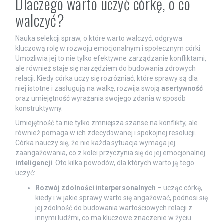
Dlaczego warto uczyć córkę, o co
walczyć?
Nauka selekcji spraw, o które warto walczyć, odgrywa
kluczową rolę w rozwoju emocjonalnym i społecznym córki.
Umożliwia jej to nie tylko efektywne zarządzanie konfliktami,
ale również staje się narzędziem do budowania zdrowych
relacji. Kiedy córka uczy się rozróżniać, które sprawy są dla
niej istotne i zasługują na walkę, rozwija swoją
asertywność
oraz umiejętność wyrażania swojego zdania w sposób
konstruktywny.
Umiejętność ta nie tylko zmniejsza szanse na konflikty, ale
również pomaga w ich zdecydowanej i spokojnej resolucji.
Córka nauczy się, że nie każda sytuacja wymaga jej
zaangażowania, co z kolei przyczynia się do jej emocjonalnej
inteligencji
. Oto kilka powodów, dla których warto ją tego
uczyć:
Rozwój zdolności interpersonalnych
– ucząc córkę,
kiedy i w jakie sprawy warto się angażować, podnosi się
jej zdolność do budowania wartościowych relacji z
innymi ludźmi, co ma kluczowe znaczenie w życiu