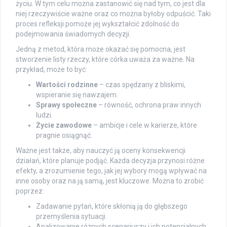
życiu. W tym celu można zastanowić się nad tym, co jest dla
niej rzeczywiście ważne oraz co można byłoby odpuścić. Taki
proces refleksji pomoże jej wykształcić zdolność do
podejmowania świadomych decyzji.
Jedną z metod, która może okazać się pomocna, jest
stworzenie listy rzeczy, które córka uważa za ważne. Na
przykład, może to być:
Wartości rodzinne
– czas spędzany z bliskimi,
wspieranie się nawzajem.
Sprawy społeczne
– równość, ochrona praw innych
ludzi.
Życie zawodowe
– ambicje i cele w karierze, które
pragnie osiągnąć.
Ważne jest także, aby nauczyć ją oceny konsekwencji
działań, które planuje podjąć. Każda decyzja przynosi różne
efekty, a zrozumienie tego, jak jej wybory mogą wpływać na
inne osoby oraz na ją samą, jest kluczowe. Można to zrobić
poprzez:
Zadawanie pytań, które skłonią ją do głębszego
przemyślenia sytuacji.
Analizowanie różnych scenariuszy i ich potencjalnych