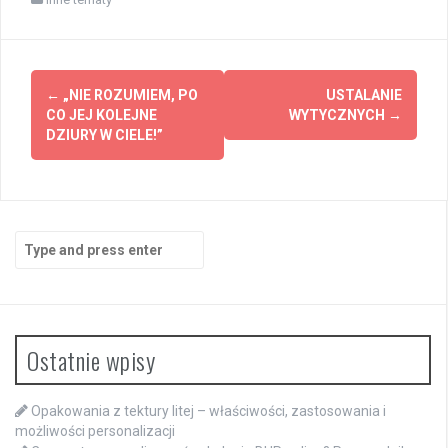
Post
←
„NIE ROZUMIEM, PO
USTALANIE
navigation
CO JEJ KOLEJNE
WYTYCZNYCH
→
DZIURY W CIELE!”
Search
for:
Ostatnie wpisy
Opakowania z tektury litej – właściwości, zastosowania i
możliwości personalizacji