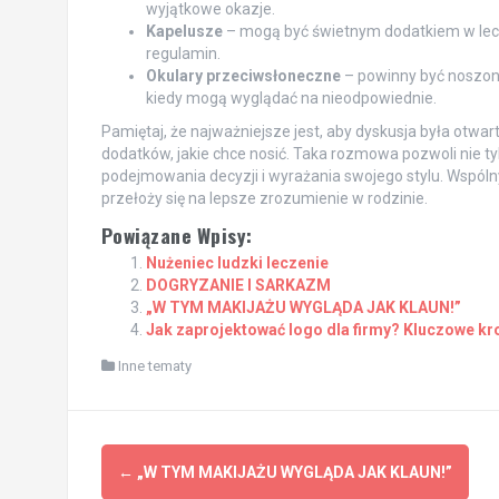
wyjątkowe okazje.
Kapelusze
– mogą być świetnym dodatkiem w lecie
regulamin.
Okulary przeciwsłoneczne
– powinny być noszone
kiedy mogą wyglądać na nieodpowiednie.
Pamiętaj, że najważniejsze jest, aby dyskusja była otwa
dodatków, jakie chce nosić. Taka rozmowa pozwoli nie tyl
podejmowania decyzji i wyrażania swojego stylu. Wspó
przełoży się na lepsze zrozumienie w rodzinie.
Powiązane Wpisy:
Nużeniec ludzki leczenie
DOGRYZANIE I SARKAZM
„W TYM MAKIJAŻU WYGLĄDA JAK KLAUN!”
Jak zaprojektować logo dla firmy? Kluczowe kr
Inne tematy
Post
←
„W TYM MAKIJAŻU WYGLĄDA JAK KLAUN!”