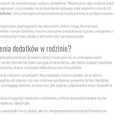
luczem do świadomego wyboru dodatków. Ważne jest, aby rodzice oraz
grożeń, co pozwala na zrozumienie sytuacji oraz wspiera rozwój ich
datków
i ich potencjalnych konsekwencji może pomóc w podejmowaniu
rganizacji zajmujących się zdrowiem, które mogą dostarczyć
siebie i swoje dziecko, można znacznie zredukować ryzyko związane z
 estetycznym bez obaw o zdrowie czy samopoczucie.
zenia dodatków w rodzinie?
ie jest istotnym krokiem, który może pomóc w uniknięciu wielu
a ten temat nie tylko sprzyja zrozumieniu, ale także buduje zaufanie
ruktywny, warto rozważyć kilka kluczowych punktów.
ne w różnych sytuacjach. Na przykład, można ustalić, że w domu
jściu do szkoły czy na rodzinne spotkania, powinny to być bardziej
 pomagają dziecku zrozumieć, jak wybrać odpowiedni strój i dodatki w
soria mogą być noszone codziennie, a które zarezerwowane są na
datków, takich jak:
 naszyjniki na co dzień, ale np. drogocenna biżuteria jest lepsza na