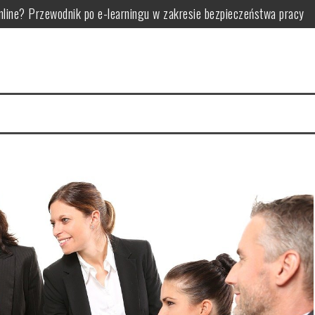
line? Przewodnik po e-learningu w zakresie bezpieczeństwa pracy
 i analogowych w transporcie
mi marki i zasadami minimalizmu
rowadzić skuteczną analizę zużycia energii
kryteria i rodzaje
 zastosowania i możliwości personalizacji