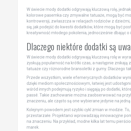
W świecie mody dodatki odgrywają kluczową rolę, jednak n
kolorowe pasemka czy zmywalne tatuaże, mogą być modn
kontrowersji, zwłaszcza w relacjach rodziców z dziećmi
się, jak podejść do kwestii dodatków, które mogą być po
kreatywność młodego pokolenia, jednocześnie dbając o 
Dlaczego niektóre dodatki są uw
W świecie mody dodatki odgrywają kluczową rolę w wyraża
zyskują popularność na krótki czas, a następnie znikaj
tatuaże czy różnorodne bransoletki z gumy. Dlaczego tak
Przede wszystkim, wiele efemerycznych dodatków wyni
dzięki mediom społecznościowym, łatwiej jest udostępni
wśród innych podejmują ryzyko i sięgają po dodatki, któ
passé. Takie zachowanie można zaobserwować na przykł
znaczeniu, ale często są one wybierane jedynie na jedną 
Kolejnym powodem jest szybki cykl zmian w modzie. To, 
przestarzałe. Projektanci wprowadzają innowacyjne pomysł
na znaczeniu. Na przykład, modne kilka lat temu pierścio
marek.