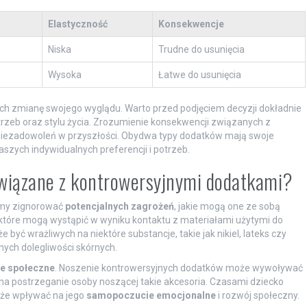
Elastyczność
Konsekwencje
Niska
Trudne do usunięcia
Wysoka
Łatwe do usunięcia
ych zmianę swojego wyglądu. Warto przed podjęciem decyzji dokładnie
rzeb oraz stylu życia. Zrozumienie konsekwencji związanych z
iezadowoleń w przyszłości. Obydwa typy dodatków mają swoje
aszych indywidualnych preferencji i potrzeb.
 związane z kontrowersyjnymi dodatkami?
emy zignorować
potencjalnych zagrożeń
, jakie mogą one ze sobą
 które mogą wystąpić w wyniku kontaktu z materiałami użytymi do
 być wrażliwych na niektóre substancje, takie jak nikiel, lateks czy
ych dolegliwości skórnych.
e społeczne
. Noszenie kontrowersyjnych dodatków może wywoływać
na postrzeganie osoby noszącej takie akcesoria. Czasami dziecko
oże wpływać na jego
samopoczucie emocjonalne
i rozwój społeczny.