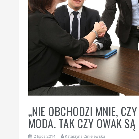
„NIE OBCHODZI MNIE, CZY
MODA. TAK CZY OWAK SĄ
2 lipca 2014
Katarzyna Ćmielewska