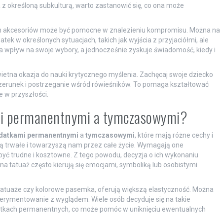
a z określoną subkulturą, warto zastanowić się, co ona może
ch akcesoriów może być pomocne w znalezieniu kompromisu. Można na
tek w określonych sytuacjach, takich jak wyjścia z przyjaciółmi, ale
ma wpływ na swoje wybory, a jednocześnie zyskuje świadomość, kiedy i
ietna okazja do nauki krytycznego myślenia. Zachęcaj swoje dziecko
izerunek i postrzeganie wśród rówieśników. To pomaga kształtować
 w przyszłości.
ami permanentnymi a tymczasowymi?
datkami permanentnymi
a
tymczasowymi
, które mają różne cechy i
są trwałe i towarzyszą nam przez całe życie. Wymagają one
yć trudne i kosztowne. Z tego powodu, decyzja o ich wykonaniu
a tatuaż często kierują się emocjami, symboliką lub osobistymi
tatuaże czy kolorowe pasemka, oferują większą elastyczność. Można
perymentowanie z wyglądem. Wiele osób decyduje się na takie
datkach permanentnych, co może pomóc w uniknięciu ewentualnych