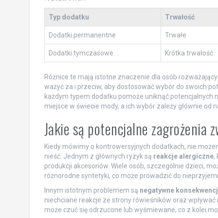
Typ dodatku
Trwałość
Dodatki permanentne
Trwałe
Dodatki tymczasowe
Krótka trwałość
Różnice te mają istotne znaczenie dla osób rozważając
ważyć za i przeciw, aby dostosować wybór do swoich pot
każdym typem dodatku pomoże uniknąć potencjalnych n
miejsce w świecie mody, a ich wybór zależy głównie od n
Jakie są potencjalne zagrożenia
Kiedy mówimy o kontrowersyjnych dodatkach, nie moż
nieść. Jednym z głównych ryzyk są
reakcje alergiczne
,
produkcji akcesoriów. Wiele osób, szczególnie dzieci, może
różnorodne syntetyki, co może prowadzić do nieprzyjemn
Innym istotnym problemem są
negatywne konsekwencj
niechciane reakcje ze strony rówieśników oraz wpływać 
może czuć się odrzucone lub wyśmiewane, co z kolei m