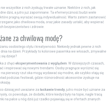
ie wszystkie z nich zyskują trwałe uznanie. Niektóre z nich, jak
e dziś, a jutro już zapomniane. Ta efemeryczność budzi wiele
, które pragną wyrażać swoją indywidualność. Warto zatem zastanowić
strzegane jako chwilowa moda, oraz jakie zasady ustalić, aby wspierać
ich bezpieczeństwo i zdrowie.
ażane za chwilową modę?
niu osobistego stylu i kreatywności. Niekiedy jednak pewne z nich
ą z dnia na dzień. Przykłady to kolorowe pasemka we włosach, zmywalne
 się dzieje?
ka z chęci
eksperymentowania z wyglądem
. W dzisiejszych czasach,
ać i inspirować się nowymi trendami. Osoby pragnące wyróżnić się
re na pierwszy rzut oka mogą wydawać się modne, ale szybko stają się
ad podczas festiwali, gdzie różnorodność akcesoriów zyskuje na
okazję.
co dzisiaj jest uważane za
łaskawie trendy
, jutro może być uznane za
y, co powoduje, że dodatki, które kiedyś były na topie, nagle tracą
nki na palce u nóg dziś już rzadko pojawiają się w ofertach znanych