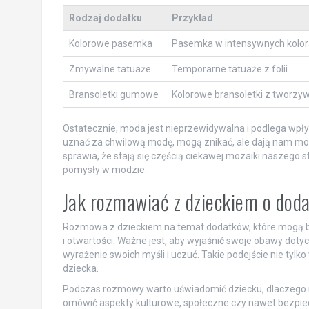
Rodzaj dodatku
Przykład
Kolorowe pasemka
Pasemka w intensywnych kolo
Zmywalne tatuaże
Temporarne tatuaże z folii
Bransoletki gumowe
Kolorowe bransoletki z tworzy
Ostatecznie, moda jest nieprzewidywalna i podlega wpł
uznać za chwilową modę, mogą znikać, ale dają nam mo
sprawia, że stają się częścią ciekawej mozaiki naszego 
pomysły w modzie.
Jak rozmawiać z dzieckiem o dod
Rozmowa z dzieckiem na temat dodatków, które mogą b
i otwartości. Ważne jest, aby wyjaśnić swoje obawy dot
wyrażenie swoich myśli i uczuć. Takie podejście nie tylk
dziecka.
Podczas rozmowy warto uświadomić dziecku, dlaczego n
omówić aspekty kulturowe, społeczne czy nawet bezpiec