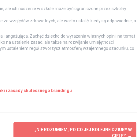
, ale ich noszenie w szkole może być ograniczone przez szkolny
 ze względów zdrowotnych, ale warto ustalić, kiedy są odpowiednie, a
rta i angażująca. Zachęć dziecko do wyrażania własnych opinii na temat
ko na ustalenie zasad, ale także na rozwijanie umiejętności
lnym ustaleniem reguł stworzysz atmosferę wzajemnego szacunku, co
oki i zasady skutecznego brandingu
„NIE ROZUMIEM, PO CO JEJ KOLEJNE DZIURY W
CIELE!”
→