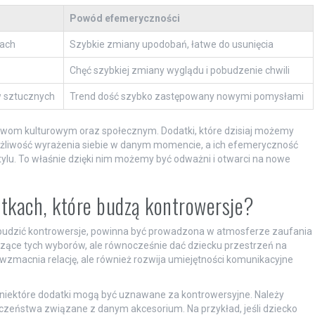
Powód efemeryczności
rach
Szybkie zmiany upodobań, łatwe do usunięcia
Chęć szybkiej zmiany wyglądu i pobudzenie chwili
w sztucznych
Trend dość szybko zastępowany nowymi pomysłami
ywom kulturowym oraz społecznym. Dodatki, które dzisiaj możemy
żliwość wyrażenia siebie w danym momencie, a ich efemeryczność
stylu. To właśnie dzięki nim możemy być odważni i otwarci na nowe
atkach, które budzą kontrowersje?
udzić kontrowersje, powinna być prowadzona w atmosferze zaufania
yczące tych wyborów, ale równocześnie dać dziecku przestrzeń na
o wzmacnia relację, ale również rozwija umiejętności komunikacyjne
iektóre dodatki mogą być uznawane za kontrowersyjne. Należy
zeństwa związane z danym akcesorium. Na przykład, jeśli dziecko