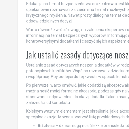
Edukacja na temat bezpieczeństwa oraz
zdrowia
jest k
opiekunowie rozmawiali z dziećmi na temat możliwych za
krytycznego myślenia. Nawet prosty dialog na temat
do
odpowiedzialnych decyzji.
Warto również zwrócić uwagę na zalecenia ekspertów i o
informacji na temat bezpiecznych wyborów. Informując 
kontrowersyjnymi dodatkami i cieszyć się ich aspektem
Jak ustalić zasady dotyczące nos
Ustalanie zasad dotyczących noszenia dodatków w rodzin
potencjalnych konfliktów. Wspólna rozmowa z dzieckiem n
i współpracę. Aby podejść do tej kwestii w sposób konst
Po pierwsze, warto omówić, jakie dodatki są akceptowal
można nosić mniej formalne akcesoria, podczas gdy na wy
stonowane i odpowiednie do okazji dodatki. Takie zasady
zależności od kontekstu.
Kolejnym ważnym elementem jest określenie, jakie akce
specjalne okazje. Można stworzyć listę przykładowych do
Biżuteria
– dzieci mogą nosić lekkie bransoletki lub