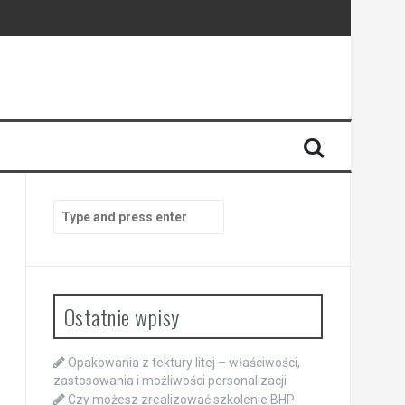
Search
for:
Ostatnie wpisy
Opakowania z tektury litej – właściwości,
zastosowania i możliwości personalizacji
Czy możesz zrealizować szkolenie BHP