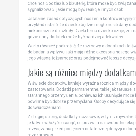
chce nosić odzież lub biżuterię, która może być związan
sygnalizować i jakie mogą być reakcje innych osób.
Ustalanie zasad dotyczących noszenia kontrowersyjny
przykład ustalić, że dziecko będzie mogło nosić dany doda
niekoniecznie do szkoły. Dzięki temu dziecko czuje, że 
gdzie dany dodatek może być bardziej adekwatny.
Warto również podkreślić, że rozmowy o dodatkach to św
do badania wpływu, jaki mają różne akcesoria na jego w
jego własną tożsamość oraz podejmować lepsze decyzje
Jakie są różnice między dodatk
W świecie dodatków, istnieje wyraźna różnica między
do
zastosowania. Dodatki permanentne, takie jak tatuaże, 
starannego przemyślenia, ponieważ ich usunięcie może b
powinna być dobrze przemyślana. Osoby decydujące się n
doświadczeniami.
Z drugiej strony, dodatki tymczasowe, w tym zmywalne 
je łatwo nałożyć i usunąć, co pozwala na swobodne eks
rozwiązania przed podjęciem ostatecznej decyzji o do
rozczarowań.