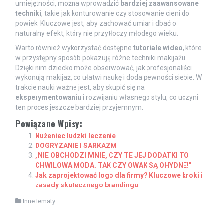
umiejętności, można wprowadzić
bardziej zaawansowane
techniki
, takie jak konturowanie czy stosowanie cieni do
powiek. Kluczowe jest, aby zachować umiar i dbać o
naturalny efekt, który nie przytłoczy młodego wieku.
Warto również wykorzystać dostępne
tutoriale wideo
, które
w przystępny sposób pokazują różne techniki makijażu.
Dzięki nim dziecko może obserwować, jak profesjonaliści
wykonują makijaż, co ułatwi naukę i doda pewności siebie. W
trakcie nauki ważne jest, aby skupić się na
eksperymentowaniu
i rozwijaniu własnego stylu, co uczyni
ten proces jeszcze bardziej przyjemnym.
Powiązane Wpisy:
Nużeniec ludzki leczenie
DOGRYZANIE I SARKAZM
„NIE OBCHODZI MNIE, CZY TE JEJ DODATKI TO
CHWILOWA MODA. TAK CZY OWAK SĄ OHYDNE!”
Jak zaprojektować logo dla firmy? Kluczowe kroki i
zasady skutecznego brandingu
Inne tematy