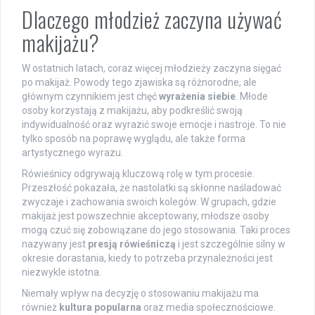
Dlaczego młodzież zaczyna używać
makijażu?
W ostatnich latach, coraz więcej młodzieży zaczyna sięgać
po makijaż. Powody tego zjawiska są różnorodne, ale
głównym czynnikiem jest chęć
wyrażenia siebie
. Młode
osoby korzystają z makijażu, aby podkreślić swoją
indywidualność oraz wyrazić swoje emocje i nastroje. To nie
tylko sposób na poprawę wyglądu, ale także forma
artystycznego wyrazu.
Rówieśnicy odgrywają kluczową rolę w tym procesie.
Przeszłość pokazała, że nastolatki są skłonne naśladować
zwyczaje i zachowania swoich kolegów. W grupach, gdzie
makijaż jest powszechnie akceptowany, młodsze osoby
mogą czuć się zobowiązane do jego stosowania. Taki proces
nazywany jest
presją rówieśniczą
i jest szczególnie silny w
okresie dorastania, kiedy to potrzeba przynależności jest
niezwykle istotna.
Niemały wpływ na decyzję o stosowaniu makijażu ma
również
kultura popularna
oraz media społecznościowe.