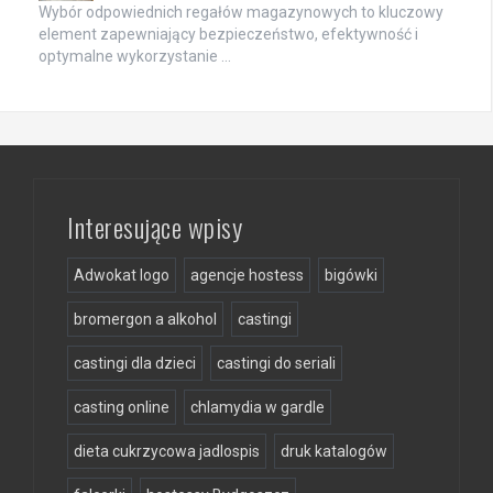
Wybór odpowiednich regałów magazynowych to kluczowy
element zapewniający bezpieczeństwo, efektywność i
optymalne wykorzystanie …
Interesujące wpisy
Adwokat logo
agencje hostess
bigówki
bromergon a alkohol
castingi
castingi dla dzieci
castingi do seriali
casting online
chlamydia w gardle
dieta cukrzycowa jadlospis
druk katalogów