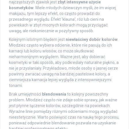
najczęstszych zjawisk jest
zbyt intensywne użycie
kosmetyków
. Wiele młodych dziewczyn myśli, że im więcej
makijażu, tym lepszy efekt, co często prowadzi do
przesadnego wyglądu. Efekt 'klauna’, róż lub cieni na
powiekach w zbyt mocnych kolorach mogą przyciągać
uwagę, ale niekoniecznie w pozytywny sposób.
Kolejnym istotnym błędem jest
niewłaściwy dobór kolorów
.
Młodzież często wybiera odcienie, które nie pasują do ich
karnacji lub koloru włosów, co może skutkować
nieharmonijnym wyglądem. Ważne jest, aby dobierać
kosmetyki w taki sposób, aby podkreślały naturalne piękno, a
nie je przysłaniały. Przykładowo, młode osoby o jasnej cerze
powinny zwracać uwagę na bardziej pastelowe kolory, a
ciemniejsza karnacja lepiej wygląda z intensywniejszymi
tonami.
Brak umiejętności
blendowania
to kolejny powszechny
problem. Młodzież często nie zdaje sobie sprawy, jak ważne
jest płynne łączenie kolorów, szczególnie na powiekach.
Wyraźne linie pomiędzy różnymi odcieniami mogą wyglądać
nieestetycznie. Warto poświęcić czas na naukę tego procesu,
ponieważ odpowiednie blendowanie pozwala na uzyskanie
bardziej profesjonalnego efektu.