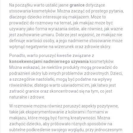
Na początku warto ustalić jasne
granice
dotyczące
stosowania kosmetyków. Można zacząć od prostego pytania,
dlaczego dziecko interesuje się makijażem. Może to
prowadzić do rozmowy na temat, jak makijaż może być
używany jako forma wyrażania siebie, ale również, jak ważne
jest zachowanie umiaru. Dobrze jest wyjaśnić, że makijaż nie
definiuje wartości osoby, a jego nadmierne stosowanie może
wpłynąć negatywnie na wizerunek oraz zdrowie skóry.
Ponadto, warto poruszyć kwestie związane z
konsekwencjami nadmiernego używania
kosmetyków.
Można wskazać, że niektóre produkty mogą prowadzić do
podrażnień skóry lub innych problemów zdrowotnych. Dzieci,
a szczególnie nastolatki, mogą być podatne na wpływy
rówieśników, dlatego warto uświadomić im, jak łatwo jest
zatracić granice oraz skoncentrować się na tym, co jest
naturalne i zdrowe.
W rozmowie można również poruszyć aspekty pozytywne,
takie jak eksperymentowanie z kolorami i formami w
makijażu, które mogą być formą kreatywności. Można
zachęcić dziecko, aby próbowało różnych sposobów na
subtelne podkreślenie swojego wyglądu, przy jednoczesnym