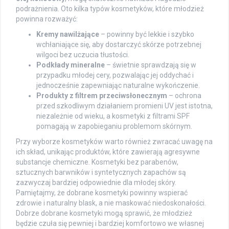
podrażnienia. Oto kilka typów kosmetyków, które młodzież
powinna rozważyć:
Kremy nawilżające
– powinny być lekkie i szybko
wchłaniające się, aby dostarczyć skórze potrzebnej
wilgoci bez uczucia tłustości.
Podkłady mineralne
– świetnie sprawdzają się w
przypadku młodej cery, pozwalając jej oddychać i
jednocześnie zapewniając naturalne wykończenie.
Produkty z filtrem przeciwsłonecznym
– ochrona
przed szkodliwym działaniem promieni UV jest istotna,
niezależnie od wieku, a kosmetyki z filtrami SPF
pomagają w zapobieganiu problemom skórnym.
Przy wyborze kosmetyków warto również zwracać uwagę na
ich skład, unikając produktów, które zawierają agresywne
substancje chemiczne. Kosmetyki bez parabenów,
sztucznych barwników i syntetycznych zapachów są
zazwyczaj bardziej odpowiednie dla młodej skóry.
Pamiętajmy, że dobrane kosmetyki powinny wspierać
zdrowie i naturalny blask, a nie maskować niedoskonałości.
Dobrze dobrane kosmetyki mogą sprawić, że młodzież
będzie czuła się pewniej i bardziej komfortowo we własnej