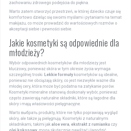
zachowaniu zdrowego podejścia do piękna.
Warto zatem stworzyć przestrzeń, w której dziecko czuje się
komfortowo dzieląc się swoimi myślami i pytaniami na temat
makijażu, co może prowadzić do wartościowych rozmów o
akceptacji siebie i pewności siebie.
Jakie kosmetyki są odpowiednie dla
młodzieży?
Wybór odpowiednich kosmetyków dla młodzieży jest
kluczowy, ponieważ skóra w tym okresie życia wymaga
szczególnej troski.
Lekkie formuły
kosmetyków są idealne,
ponieważ nie obciążają skóry, co jest niezwykle ważne dla
młodej cery, która może być podatna na zatykanie porów.
Kosmetyki mineralne stanowią doskonały wybór, ponieważ
często zawierają naturalne składniki, które są łagodne dla
skóry i mają właściwości pielęgnacyjne.
Warto выбрать produkty, które nie tylko poprawiają wygląd
skóry, ale także ją pielęgnują. Kosmetyki z naturalnymi
składnikami, takimi jak
aloe vera
,
ekstrakt z rumianku
czy
olej kokosowy
, mogą skutecznie nawilżać i łagodzić