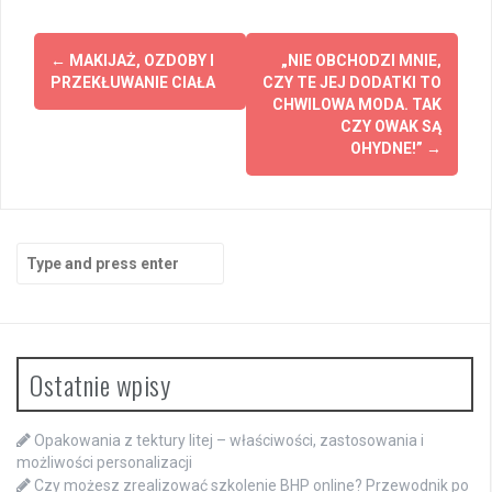
Post
←
MAKIJAŻ, OZDOBY I
„NIE OBCHODZI MNIE,
navigation
PRZEKŁUWANIE CIAŁA
CZY TE JEJ DODATKI TO
CHWILOWA MODA. TAK
CZY OWAK SĄ
OHYDNE!”
→
Search
for:
Ostatnie wpisy
Opakowania z tektury litej – właściwości, zastosowania i
możliwości personalizacji
Czy możesz zrealizować szkolenie BHP online? Przewodnik po