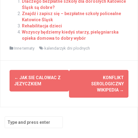
Dlaczego bezpłatne szkoły dla dorosłych Katowice
Śląsk są dobre?
Znajdź i zapisz się – bezpłatne szkoły policealne
Katowice Śląsk
Rehabilitacja dzieci
Wszyscy będziemy kiedyś starzy, pielęgniarska
opieka domowa to dobry wybór
Inne tematy
kalendarzyk dni plodnych
Post
←
JAK SIE CALOWAC Z
KONFLIKT
navigation
JEZYCZKIEM
SEROLOGICZNY
WIKIPEDIA
→
Search
for: