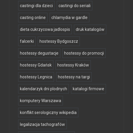
castingi dla dzieci
castingi do seriali
casting online
chlamydia w gardle
dieta cukrzycowa jadlospis
druk katalogów
falcerki
hostessy Bydgoszcz
hostessy degustacje
hostessy do promocji
hostessy Gdańsk
hostessy Kraków
hostessy Legnica
hostessy na targi
kalendarzyk dni plodnych
katalogi firmowe
komputery Warszawa
konflikt serologiczny wikipedia
legalizacja tachografów