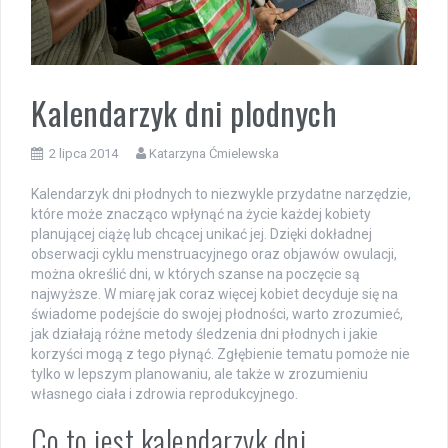
Kalendarzyk dni plodnych
2 lipca 2014
Katarzyna Ćmielewska
Kalendarzyk dni płodnych to niezwykle przydatne narzędzie,
które może znacząco wpłynąć na życie każdej kobiety
planującej ciążę lub chcącej unikać jej. Dzięki dokładnej
obserwacji cyklu menstruacyjnego oraz objawów owulacji,
można określić dni, w których szanse na poczęcie są
najwyższe. W miarę jak coraz więcej kobiet decyduje się na
świadome podejście do swojej płodności, warto zrozumieć,
jak działają różne metody śledzenia dni płodnych i jakie
korzyści mogą z tego płynąć. Zgłębienie tematu pomoże nie
tylko w lepszym planowaniu, ale także w zrozumieniu
własnego ciała i zdrowia reprodukcyjnego.
Co to jest kalendarzyk dni