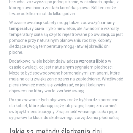
brzucha, zazwyczaj po jednej stronie, w okolicach jajnika, z
którego uwolniona została komórka jajowa. Ból ten może
trwać od kilku minut do kilku godzin.
W czasie owulacji kobiety mogą także zauważyć
zmiany
temperatury ciała
. Tylko niewielkie, ale świadome wzrosty
temperatury ciała są często rejestrowane po owulacji, co jest
pomocne przy naturalnym planowaniu rodziny. Kobiety
śledzące swoją temperaturę mogą łatwiej określić dni
płodne.
Dodatkowo, wiele kobiet doświadcza
wzrostu libido
w
czasie owulacji, co jest naturalnym sygnałem płodności.
Może to być spowodowane hormonalnymi zmianami, które
mają na celu zwiększenie szans na zapłodnienie. Wrażliwość
piersi również może się zwiększać, co jest kolejnym
objawem, na który warto zwrócić uwagę.
Rozpoznawanie tych objawów może być bardzo pomocne
dla kobiet, które planują ciążę lub pragną lepiej zrozumieć
swój cykl menstruacyjny. Znajomość własnego ciała i jego
sygnałów to klucz do skutecznego zarządzania płodnością.
Jakie są metody śledzenia dni