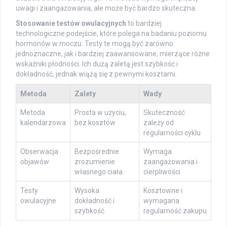
uwagi i zaangażowania, ale może być bardzo skuteczna.
Stosowanie testów owulacyjnych
to bardziej
technologiczne podejście, które polega na badaniu poziomu
hormonów w moczu. Testy te mogą być zarówno
jednoznaczne, jak i bardziej zaawansowane, mierzące różne
wskaźniki płodności. Ich dużą zaletą jest szybkość i
dokładność, jednak wiążą się z pewnymi kosztami.
Metoda
Zalety
Wady
Metoda
Prosta w użyciu,
Skuteczność
kalendarzowa
bez kosztów
zależy od
regularności cyklu
Obserwacja
Bezpośrednie
Wymaga
objawów
zrozumienie
zaangażowania i
własnego ciała
cierpliwości
Testy
Wysoka
Kosztowne i
owulacyjne
dokładność i
wymagana
szybkość
regularność zakupu