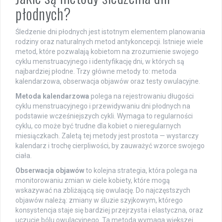
płodnych?
Śledzenie dni płodnych jest istotnym elementem planowania
rodziny oraz naturalnych metod antykoncepcji. Istnieje wiele
metod, które pozwalają kobietom na zrozumienie swojego
cyklu menstruacyjnego i identyfikację dni, w których są
najbardziej płodne. Trzy główne metody to: metoda
kalendarzowa, obserwacja objawów oraz testy owulacyjne.
Metoda kalendarzowa
polega na rejestrowaniu długości
cyklu menstruacyjnego i przewidywaniu dni płodnych na
podstawie wcześniejszych cykli. Wymaga to regularności
cyklu, co może być trudne dla kobiet o nieregularnych
miesiączkach. Zaletą tej metody jest prostota — wystarczy
kalendarz i trochę cierpliwości, by zauważyć wzorce swojego
ciała.
Obserwacja objawów
to kolejna strategia, która polega na
monitorowaniu zmian w ciele kobiety, które mogą
wskazywać na zbliżającą się owulację. Do najczęstszych
objawów należą: zmiany w śluzie szyjkowym, którego
konsystencja staje się bardziej przejrzysta i elastyczna, oraz
uczucie bólu owulacyjnego. Ta metoda wymaga większej