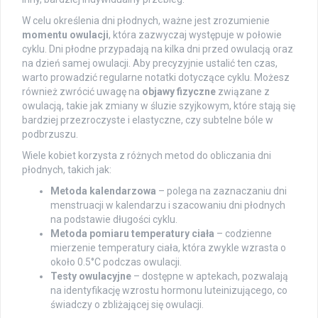
W celu określenia dni płodnych, ważne jest zrozumienie
momentu owulacji
, która zazwyczaj występuje w połowie
cyklu. Dni płodne przypadają na kilka dni przed owulacją oraz
na dzień samej owulacji. Aby precyzyjnie ustalić ten czas,
warto prowadzić regularne notatki dotyczące cyklu. Możesz
również zwrócić uwagę na
objawy fizyczne
związane z
owulacją, takie jak zmiany w śluzie szyjkowym, które stają się
bardziej przezroczyste i elastyczne, czy subtelne bóle w
podbrzuszu.
Wiele kobiet korzysta z różnych metod do obliczania dni
płodnych, takich jak:
Metoda kalendarzowa
– polega na zaznaczaniu dni
menstruacji w kalendarzu i szacowaniu dni płodnych
na podstawie długości cyklu.
Metoda pomiaru temperatury ciała
– codzienne
mierzenie temperatury ciała, która zwykle wzrasta o
około 0.5°C podczas owulacji.
Testy owulacyjne
– dostępne w aptekach, pozwalają
na identyfikację wzrostu hormonu luteinizującego, co
świadczy o zbliżającej się owulacji.