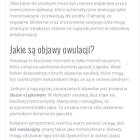
Obliczanie dni płodnych może być również wspierane przez
nowoczesne aplikacje, które automatycznie analizują cykle
menstruacyjne i przewidują dni płodne. Pamiętaj, że
regularne śledzenie oraz zrozumienie swojego ciała mogą
znacząco zwiększyć szanse na ciążę lub pomóc w naturalnej
antykoncepcji.
Jakie są objawy owulacji?
Owulacja to kluczowy moment w cyklu menstruacyjnym,
który oznacza uwolnienie komórki jajowej z jajnika. Wiele
kobiet doświadcza różnych objawów owulacji, które mogą
być użytecznym wskaźnikiem tego, że są w okresie płodnym.
Jednym z najczęściej zauważanych objawów jest zmiana w
śluzie szyjkowym
. W okolicach owulacji, śluz staje się
bardziej przezroczysty, elastyczny i rozciągliwy, co
przypomina białko jajka. Ta zmiana ma na celu ułatwienie
plemnikom dotarcia do jajeczka.
Kolejnym symptomem, na który warto zwrócić uwagę, jest
ból owulacyjny
, znany także jako mittelschmerz. Kobiety
mogą odczuwać tępy ból lub dyskomfort w dolnej części