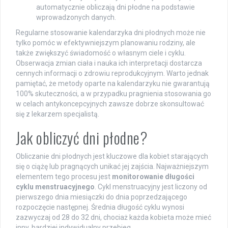
automatycznie obliczają dni płodne na podstawie
wprowadzonych danych.
Regularne stosowanie kalendarzyka dni płodnych może nie
tylko pomóc w efektywniejszym planowaniu rodziny, ale
także zwiększyć świadomość o własnym ciele i cyklu.
Obserwacja zmian ciała i nauka ich interpretacji dostarcza
cennych informacji o zdrowiu reprodukcyjnym. Warto jednak
pamiętać, że metody oparte na kalendarzyku nie gwarantują
100% skuteczności, a w przypadku pragnienia stosowania go
w celach antykoncepcyjnych zawsze dobrze skonsultować
się z lekarzem specjalistą.
Jak obliczyć dni płodne?
Obliczanie dni płodnych jest kluczowe dla kobiet starających
się o ciążę lub pragnących unikać jej zajścia. Najważniejszym
elementem tego procesu jest
monitorowanie długości
cyklu menstruacyjnego
. Cykl menstruacyjny jest liczony od
pierwszego dnia miesiączki do dnia poprzedzającego
rozpoczęcie następnej. Średnia długość cyklu wynosi
zazwyczaj od 28 do 32 dni, chociaż każda kobieta może mieć
inny, bardziej indywidualny przebieg.