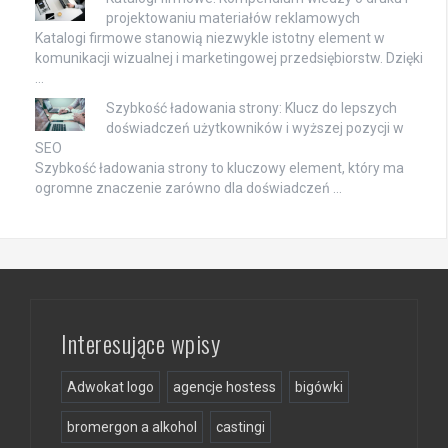
projektowaniu materiałów reklamowych
Katalogi firmowe stanowią niezwykle istotny element w
komunikacji wizualnej i marketingowej przedsiębiorstw. Dzięki
…
Szybkość ładowania strony: Klucz do lepszych
doświadczeń użytkowników i wyższej pozycji w
SEO
Szybkość ładowania strony to kluczowy element, który ma
ogromne znaczenie zarówno dla doświadczeń …
Interesujące wpisy
Adwokat logo
agencje hostess
bigówki
bromergon a alkohol
castingi