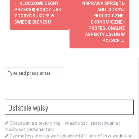
Post
←
KLUCZOWE CECHY
NAPRAWA SPRZĘTU
navigation
PRZEDSIĘBIORCY: JAK
AGD: ODKRYJ
ZDOBYĆ SUKCES W
EKOLOGICZNE,
ŚWIECIE BIZNESU
EKONOMICZNE I
PROFESJONALNE
ASPEKTY USŁUG W
POLSCE
→
Search
for:
Ostatnie wpisy
Opakowania z tektury litej – właściwości, zastosowania i
możliwości personalizacji
Czy możesz zrealizować szkolenie BHP online? Przewodnik po