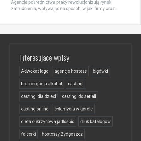
Agencje pośrednictwa pracy rewolucjonizują rynek
zatrudnienia, wpływając na sposób, w jaki firmy oraz …
Interesujące wpisy
Adwokat logo
agencje hostess
bigówki
bromergon a alkohol
castingi
castingi dla dzieci
castingi do seriali
casting online
chlamydia w gardle
dieta cukrzycowa jadlospis
druk katalogów
falcerki
hostessy Bydgoszcz