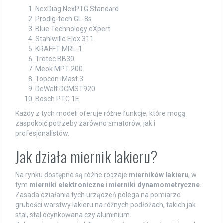
NexDiag NexPTG Standard
Prodig-tech GL-8s
Blue Technology eXpert
Stahlwille Elox 311
KRAFFT MRL-1
Trotec BB30
Meok MPT-200
Topcon iMast 3
DeWalt DCMST920
Bosch PTC 1E
Każdy z tych modeli oferuje różne funkcje, które mogą
zaspokoić potrzeby zarówno amatorów, jak i
profesjonalistów.
Jak działa miernik lakieru?
Na rynku dostępne są różne rodzaje
mierników lakieru
, w
tym
mierniki elektroniczne
i
mierniki dynamometryczne
.
Zasada działania tych urządzeń polega na pomiarze
grubości warstwy lakieru na różnych podłożach, takich jak
stal, stal ocynkowana czy aluminium.