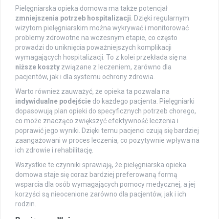
Pielęgniarska opieka domowa ma także potencjał
zmniejszenia potrzeb hospitalizacji
. Dzięki regularnym
wizytom pielęgniarskim można wykrywać i monitorować
problemy zdrowotne na wczesnym etapie, co często
prowadzi do uniknięcia poważniejszych komplikacji
wymagających hospitalizacji. To z kolei przekłada się na
niższe koszty
związane z leczeniem, zarówno dla
pacjentów, jak i dla systemu ochrony zdrowia.
Warto również zauważyć, że opieka ta pozwala na
indywidualne podejście
do każdego pacjenta. Pielęgniarki
dopasowują plan opieki do specyficznych potrzeb chorego,
co może znacząco zwiększyć efektywność leczenia i
poprawić jego wyniki. Dzięki temu pacjenci czują się bardziej
zaangażowani w proces leczenia, co pozytywnie wpływa na
ich zdrowie i rehabilitację.
Wszystkie te czynniki sprawiają, że pielęgniarska opieka
domowa staje się coraz bardziej preferowaną formą
wsparcia dla osób wymagających pomocy medycznej, a jej
korzyści są nieocenione zarówno dla pacjentów, jak i ich
rodzin.