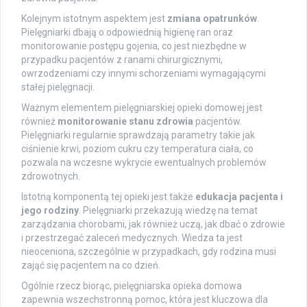
Kolejnym istotnym aspektem jest
zmiana opatrunków
.
Pielęgniarki dbają o odpowiednią higienę ran oraz
monitorowanie postępu gojenia, co jest niezbędne w
przypadku pacjentów z ranami chirurgicznymi,
owrzodzeniami czy innymi schorzeniami wymagającymi
stałej pielęgnacji.
Ważnym elementem pielęgniarskiej opieki domowej jest
również
monitorowanie stanu zdrowia
pacjentów.
Pielęgniarki regularnie sprawdzają parametry takie jak
ciśnienie krwi, poziom cukru czy temperatura ciała, co
pozwala na wczesne wykrycie ewentualnych problemów
zdrowotnych.
Istotną komponentą tej opieki jest także
edukacja pacjenta i
jego rodziny
. Pielęgniarki przekazują wiedzę na temat
zarządzania chorobami, jak również uczą, jak dbać o zdrowie
i przestrzegać zaleceń medycznych. Wiedza ta jest
nieoceniona, szczególnie w przypadkach, gdy rodzina musi
zająć się pacjentem na co dzień.
Ogólnie rzecz biorąc, pielęgniarska opieka domowa
zapewnia wszechstronną pomoc, która jest kluczowa dla