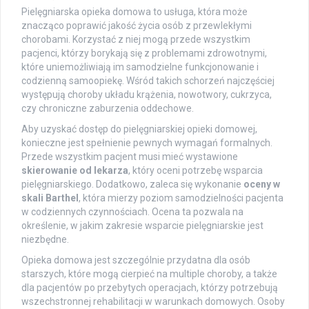
Pielęgniarska opieka domowa to usługa, która może
znacząco poprawić jakość życia osób z przewlekłymi
chorobami. Korzystać z niej mogą przede wszystkim
pacjenci, którzy borykają się z problemami zdrowotnymi,
które uniemożliwiają im samodzielne funkcjonowanie i
codzienną samoopiekę. Wśród takich schorzeń najczęściej
występują choroby układu krążenia, nowotwory, cukrzyca,
czy chroniczne zaburzenia oddechowe.
Aby uzyskać dostęp do pielęgniarskiej opieki domowej,
konieczne jest spełnienie pewnych wymagań formalnych.
Przede wszystkim pacjent musi mieć wystawione
skierowanie od lekarza
, który oceni potrzebę wsparcia
pielęgniarskiego. Dodatkowo, zaleca się wykonanie
oceny w
skali Barthel
, która mierzy poziom samodzielności pacjenta
w codziennych czynnościach. Ocena ta pozwala na
określenie, w jakim zakresie wsparcie pielęgniarskie jest
niezbędne.
Opieka domowa jest szczególnie przydatna dla osób
starszych, które mogą cierpieć na multiple choroby, a także
dla pacjentów po przebytych operacjach, którzy potrzebują
wszechstronnej rehabilitacji w warunkach domowych. Osoby