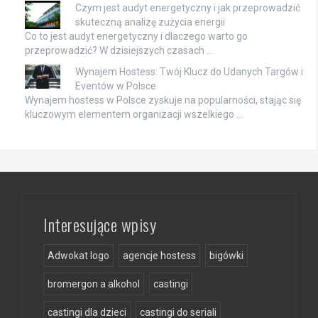
Czym jest audyt energetyczny i jak przeprowadzić
skuteczną analizę zużycia energii
Co to jest audyt energetyczny i dlaczego warto go
przeprowadzić? W dzisiejszych czasach …
Wynajem Hostess: Twój Klucz do Udanych Targów i
Eventów w Polsce
Wynajem hostess w Polsce zyskuje na popularności, stając się
kluczowym elementem organizacji wszelkiego …
Interesujące wpisy
Adwokat logo
agencje hostess
bigówki
bromergon a alkohol
castingi
castingi dla dzieci
castingi do seriali