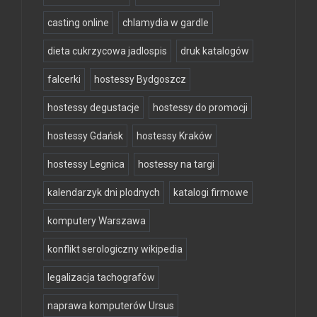
casting online
chlamydia w gardle
dieta cukrzycowa jadlospis
druk katalogów
falcerki
hostessy Bydgoszcz
hostessy degustacje
hostessy do promocji
hostessy Gdańsk
hostessy Kraków
hostessy Legnica
hostessy na targi
kalendarzyk dni plodnych
katalogi firmowe
komputery Warszawa
konflikt serologiczny wikipedia
legalizacja tachografów
naprawa komputerów Ursus