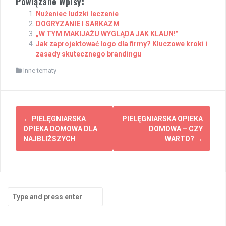
Powiązane Wpisy:
Nużeniec ludzki leczenie
DOGRYZANIE I SARKAZM
„W TYM MAKIJAŻU WYGLĄDA JAK KLAUN!”
Jak zaprojektować logo dla firmy? Kluczowe kroki i
zasady skutecznego brandingu
Inne tematy
Post
←
PIELĘGNIARSKA
PIELĘGNIARSKA OPIEKA
navigation
OPIEKA DOMOWA DLA
DOMOWA – CZY
NAJBLIŻSZYCH
WARTO?
→
Search
for: