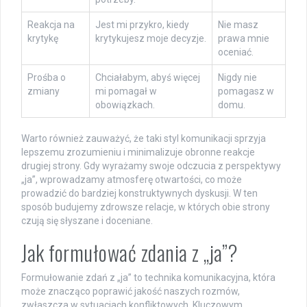
Reakcja na
Jest mi przykro, kiedy
Nie masz
krytykę
krytykujesz moje decyzje.
prawa mnie
oceniać.
Prośba o
Chciałabym, abyś więcej
Nigdy nie
zmiany
mi pomagał w
pomagasz w
obowiązkach.
domu.
Warto również zauważyć, że taki styl komunikacji sprzyja
lepszemu zrozumieniu i minimalizuje obronne reakcje
drugiej strony. Gdy wyrażamy swoje odczucia z perspektywy
„ja”, wprowadzamy atmosferę otwartości, co może
prowadzić do bardziej konstruktywnych dyskusji. W ten
sposób budujemy zdrowsze relacje, w których obie strony
czują się słyszane i doceniane.
Jak formułować zdania z „ja”?
Formułowanie zdań z „ja” to technika komunikacyjna, która
może znacząco poprawić jakość naszych rozmów,
zwłaszcza w sytuacjach konfliktowych. Kluczowym