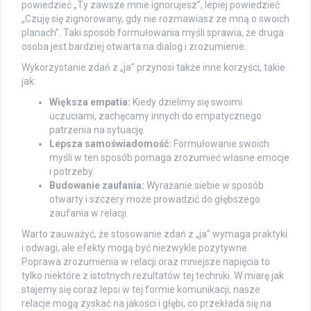
powiedzieć „Ty zawsze mnie ignorujesz”, lepiej powiedzieć
„Czuję się zignorowany, gdy nie rozmawiasz ze mną o swoich
planach”. Taki sposób formułowania myśli sprawia, że druga
osoba jest bardziej otwarta na dialog i zrozumienie.
Wykorzystanie zdań z „ja” przynosi także inne korzyści, takie
jak:
Większa empatia:
Kiedy dzielimy się swoimi
uczuciami, zachęcamy innych do empatycznego
patrzenia na sytuację.
Lepsza samoświadomość:
Formułowanie swoich
myśli w ten sposób pomaga zrozumieć własne emocje
i potrzeby.
Budowanie zaufania:
Wyrażanie siebie w sposób
otwarty i szczery może prowadzić do głębszego
zaufania w relacji.
Warto zauważyć, że stosowanie zdań z „ja” wymaga praktyki
i odwagi, ale efekty mogą być niezwykle pozytywne.
Poprawa zrozumienia w relacji oraz mniejsze napięcia to
tylko niektóre z istotnych rezultatów tej techniki. W miarę jak
stajemy się coraz lepsi w tej formie komunikacji, nasze
relacje mogą zyskać na jakości i głębi, co przekłada się na