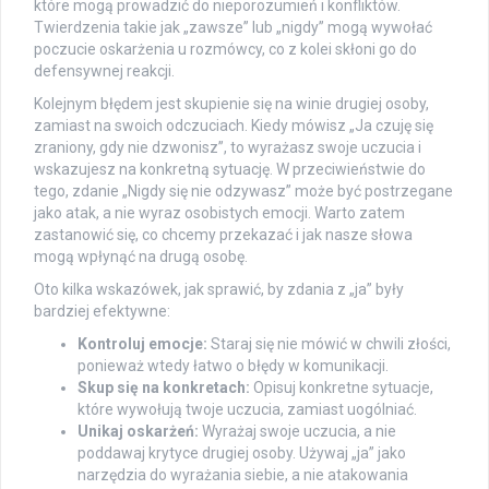
które mogą prowadzić do nieporozumień i konfliktów.
Twierdzenia takie jak „zawsze” lub „nigdy” mogą wywołać
poczucie oskarżenia u rozmówcy, co z kolei skłoni go do
defensywnej reakcji.
Kolejnym błędem jest skupienie się na winie drugiej osoby,
zamiast na swoich odczuciach. Kiedy mówisz „Ja czuję się
zraniony, gdy nie dzwonisz”, to wyrażasz swoje uczucia i
wskazujesz na konkretną sytuację. W przeciwieństwie do
tego, zdanie „Nigdy się nie odzywasz” może być postrzegane
jako atak, a nie wyraz osobistych emocji. Warto zatem
zastanowić się, co chcemy przekazać i jak nasze słowa
mogą wpłynąć na drugą osobę.
Oto kilka wskazówek, jak sprawić, by zdania z „ja” były
bardziej efektywne:
Kontroluj emocje:
Staraj się nie mówić w chwili złości,
ponieważ wtedy łatwo o błędy w komunikacji.
Skup się na konkretach:
Opisuj konkretne sytuacje,
które wywołują twoje uczucia, zamiast uogólniać.
Unikaj oskarżeń:
Wyrażaj swoje uczucia, a nie
poddawaj krytyce drugiej osoby. Używaj „ja” jako
narzędzia do wyrażania siebie, a nie atakowania