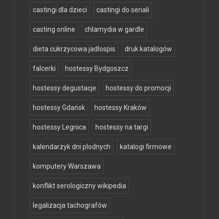
castingi dla dzieci
castingi do seriali
casting online
chlamydia w gardle
dieta cukrzycowa jadlospis
druk katalogów
falcerki
hostessy Bydgoszcz
hostessy degustacje
hostessy do promocji
hostessy Gdańsk
hostessy Kraków
hostessy Legnica
hostessy na targi
kalendarzyk dni plodnych
katalogi firmowe
komputery Warszawa
konflikt serologiczny wikipedia
legalizacja tachografów