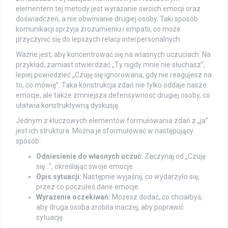
elementem tej metody jest wyrażanie swoich emocji oraz
doświadczeń, a nie obwinianie drugiej osoby. Taki sposób
komunikacji sprzyja zrozumieniu i empatii, co może
przyczynić się do lepszych relacji interpersonalnych.
Ważne jest, aby koncentrować się na własnych uczuciach. Na
przykład, zamiast stwierdzać „Ty nigdy mnie nie słuchasz”,
lepiej powiedzieć „Czuję się ignorowana, gdy nie reagujesz na
to, co mówię”. Taka konstrukcja zdań nie tylko oddaje nasze
emocje, ale także zmniejsza defensywność drugiej osoby, co
ułatwia konstruktywną dyskusję.
Jednym z kluczowych elementów formułowania zdań z „ja”
jest ich struktura. Można je sformułować w następujący
sposób:
Odniesienie do własnych uczuć:
Zaczynaj od „Czuję
się…”, określając swoje emocje.
Opis sytuacji:
Następnie wyjaśnij, co wydarzyło się,
przez co poczułeś dane emocje.
Wyrażenie oczekiwań:
Możesz dodać, co chciałbyś,
aby druga osoba zrobiła inaczej, aby poprawić
sytuację.