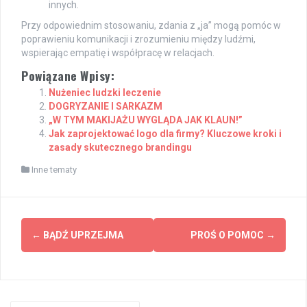
innych.
Przy odpowiednim stosowaniu, zdania z „ja” mogą pomóc w
poprawieniu komunikacji i zrozumieniu między ludźmi,
wspierając empatię i współpracę w relacjach.
Powiązane Wpisy:
Nużeniec ludzki leczenie
DOGRYZANIE I SARKAZM
„W TYM MAKIJAŻU WYGLĄDA JAK KLAUN!”
Jak zaprojektować logo dla firmy? Kluczowe kroki i
zasady skutecznego brandingu
Inne tematy
Post
←
BĄDŹ UPRZEJMA
PROŚ O POMOC
→
navigation