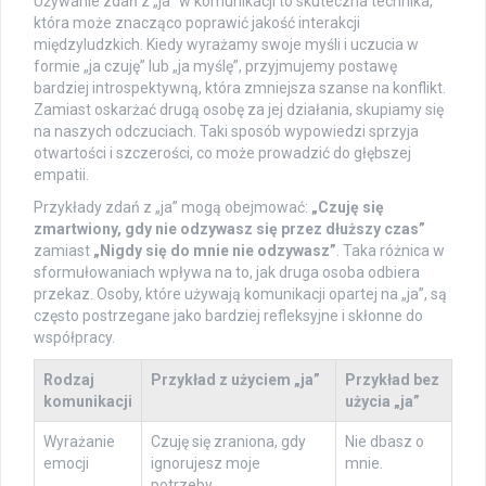
Używanie zdań z „ja” w komunikacji to skuteczna technika,
która może znacząco poprawić jakość interakcji
międzyludzkich. Kiedy wyrażamy swoje myśli i uczucia w
formie „ja czuję” lub „ja myślę”, przyjmujemy postawę
bardziej introspektywną, która zmniejsza szanse na konflikt.
Zamiast oskarżać drugą osobę za jej działania, skupiamy się
na naszych odczuciach. Taki sposób wypowiedzi sprzyja
otwartości i szczerości, co może prowadzić do głębszej
empatii.
Przykłady zdań z „ja” mogą obejmować:
„Czuję się
zmartwiony, gdy nie odzywasz się przez dłuższy czas”
zamiast
„Nigdy się do mnie nie odzywasz”
. Taka różnica w
sformułowaniach wpływa na to, jak druga osoba odbiera
przekaz. Osoby, które używają komunikacji opartej na „ja”, są
często postrzegane jako bardziej refleksyjne i skłonne do
współpracy.
Rodzaj
Przykład z użyciem „ja”
Przykład bez
komunikacji
użycia „ja”
Wyrażanie
Czuję się zraniona, gdy
Nie dbasz o
emocji
ignorujesz moje
mnie.
potrzeby.