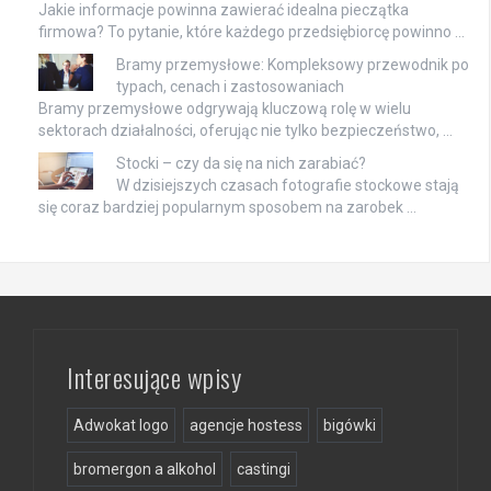
Jakie informacje powinna zawierać idealna pieczątka
firmowa? To pytanie, które każdego przedsiębiorcę powinno …
Bramy przemysłowe: Kompleksowy przewodnik po
typach, cenach i zastosowaniach
Bramy przemysłowe odgrywają kluczową rolę w wielu
sektorach działalności, oferując nie tylko bezpieczeństwo, …
Stocki – czy da się na nich zarabiać?
W dzisiejszych czasach fotografie stockowe stają
się coraz bardziej popularnym sposobem na zarobek …
Interesujące wpisy
Adwokat logo
agencje hostess
bigówki
bromergon a alkohol
castingi