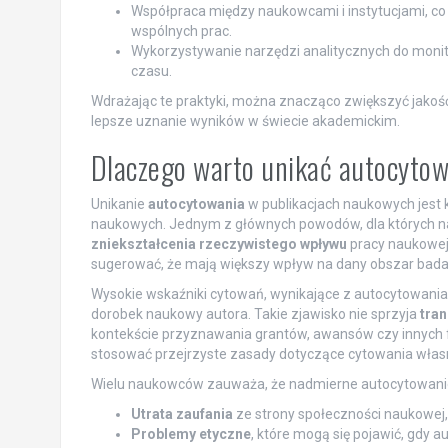
Współpraca między naukowcami i instytucjami, co
wspólnych prac.
Wykorzystywanie narzędzi analitycznych do monit
czasu.
Wdrażając te praktyki, można znacząco zwiększyć jakość
lepsze uznanie wyników w świecie akademickim.
Dlaczego warto unikać autocyto
Unikanie
autocytowania
w publikacjach naukowych jest 
naukowych. Jednym z głównych powodów, dla których nal
zniekształcenia rzeczywistego wpływu
pracy naukowej.
sugerować, że mają większy wpływ na dany obszar badań
Wysokie wskaźniki cytowań, wynikające z autocytowania,
dorobek naukowy autora. Takie zjawisko nie sprzyja
tran
kontekście przyznawania grantów, awansów czy innych f
stosować przejrzyste zasady dotyczące cytowania włas
Wielu naukowców zauważa, że nadmierne autocytowanie 
Utrata zaufania
ze strony społeczności naukowej
Problemy etyczne
, które mogą się pojawić, gdy 