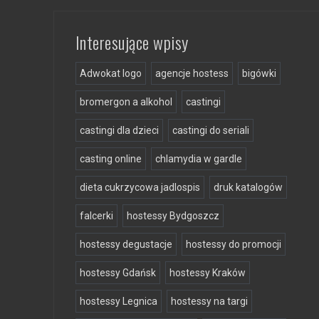
Interesujące wpisy
Adwokat logo
agencje hostess
bigówki
bromergon a alkohol
castingi
castingi dla dzieci
castingi do seriali
casting online
chlamydia w gardle
dieta cukrzycowa jadlospis
druk katalogów
falcerki
hostessy Bydgoszcz
hostessy degustacje
hostessy do promocji
hostessy Gdańsk
hostessy Kraków
hostessy Legnica
hostessy na targi