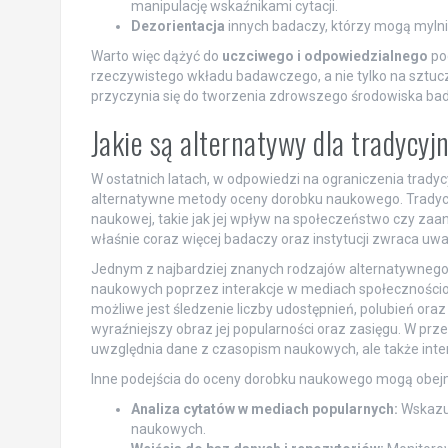
manipulację wskaźnikami cytacji.
Dezorientacja
innych badaczy, którzy mogą mylnie
Warto więc dążyć do
uczciwego i odpowiedzialnego
pod
rzeczywistego wkładu badawczego, a nie tylko na sztucz
przyczynia się do tworzenia zdrowszego środowiska bad
Jakie są alternatywy dla tradyc
W ostatnich latach, w odpowiedzi na ograniczenia trady
alternatywne metody oceny dorobku naukowego. Tradycy
naukowej, takie jak jej wpływ na społeczeństwo czy za
właśnie coraz więcej badaczy oraz instytucji zwraca uw
Jednym z najbardziej znanych rodzajów alternatywnego 
naukowych poprzez interakcje w mediach społecznościowyc
możliwe jest śledzenie liczby udostępnień, polubień ora
wyraźniejszy obraz jej popularności oraz zasięgu. W prze
uwzględnia dane z czasopism naukowych, ale także int
Inne podejścia do oceny dorobku naukowego mogą obe
Analiza cytatów w mediach popularnych:
Wskazuj
naukowych.