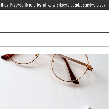
line? Przewodnik po e-learningu w zakresie bezpieczeństwa pracy
 i analogowych w transporcie
mi marki i zasadami minimalizmu
rowadzić skuteczną analizę zużycia energii
kryteria i rodzaje
 zastosowania i możliwości personalizacji