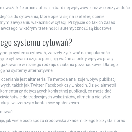
 uważać, że prace autora są bardziej wpływowe, niż w rzeczywistości.
ejścia do cytowania, które opiera się na rzetelnej ocenie
nym zawyżaniu wskaźników cytacji. Przyjście do takich zasad
awczego, w którym rzetelność i autentyczność są kluczowe.
yjnego systemu cytowań?
cyjnego systemu cytowań, zaczęły zyskiwać na popularności
jne cytowania często pomijają ważne aspekty wpływu pracy
angażowanie w różnego rodzaju działania pozanaukowe. Dlatego
agę na systemy alternatywne.
oceniania jest
altmetria
. Ta metoda analizuje wpływ publikacji
h, takich jak Twitter, Facebook czy LinkedIn. Dzięki altmetrii
z komentarzy dotyczących konkretnej publikacji, co może dać
ciwieństwie do tradycyjnych wskaźników, altmetria nie tylko
erakcje w szerszym kontekście społecznym.
jmować:
e, jak wiele osób spoza środowiska akademickiego korzysta z prac