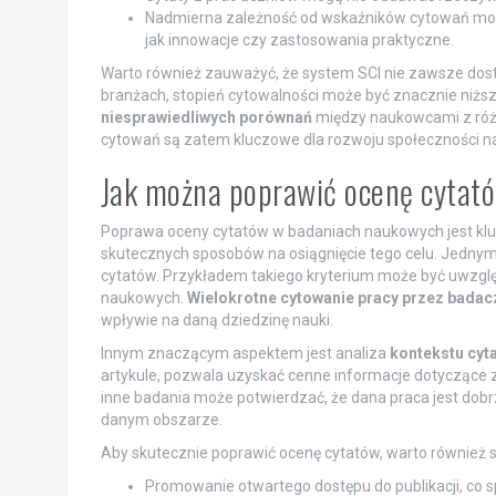
Nadmierna zależność od wskaźników cytowań może
jak innowacje czy zastosowania praktyczne.
Warto również zauważyć, że system SCI nie zawsze dosto
branżach, stopień cytowalności może być znacznie niżs
niesprawiedliwych porównań
między naukowcami z różn
cytowań są zatem kluczowe dla rozwoju społeczności n
Jak można poprawić ocenę cytat
Poprawa oceny cytatów w badaniach naukowych jest kluczow
skutecznych sposobów na osiągnięcie tego celu. Jednym 
cytatów. Przykładem takiego kryterium może być uwzgl
naukowych.
Wielokrotne cytowanie pracy przez badaczy
wpływie na daną dziedzinę nauki.
Innym znaczącym aspektem jest analiza
kontekstu cyt
artykule, pozwala uzyskać cenne informacje dotyczące z
inne badania może potwierdzać, że dana praca jest dob
danym obszarze.
Aby skutecznie poprawić ocenę cytatów, warto również s
Promowanie otwartego dostępu do publikacji, co 