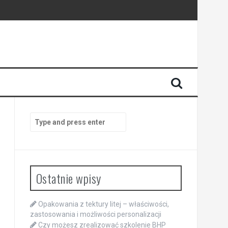
Search
for:
Ostatnie wpisy
Opakowania z tektury litej – właściwości,
zastosowania i możliwości personalizacji
Czy możesz zrealizować szkolenie BHP