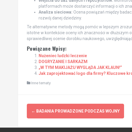
Wejścia do baz danych i repozytoriów:
Monitorow
platformach może dostarczyć informacji o ich zna
Analiza sieciowa:
Ocena powiązań między badacza
rozwój danej dziedziny.
Te alternatywne metody mogą pomóc w lepszym zrozumi
istotne w kontekście oceny ich znaczności w dłuższym okr
sprawiedliwej ocenie dorobku naukowego, uwzględniając
Powiązane Wpisy:
Nużeniec ludzki leczenie
DOGRYZANIE I SARKAZM
„W TYM MAKIJAŻU WYGLĄDA JAK KLAUN!”
Jak zaprojektować logo dla firmy? Kluczowe kr
Inne tematy
Post
←
BADANIA PROWADZONE PODCZAS WOJNY
navigation