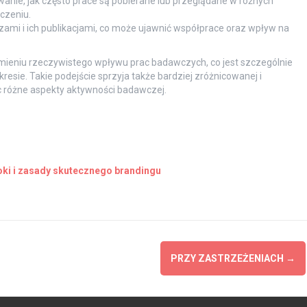
anie, jak często prace są pobierane lub przeglądane w różnych
czeniu.
mi i ich publikacjami, co może ujawnić współprace oraz wpływ na
eniu rzeczywistego wpływu prac badawczych, co jest szczególnie
esie. Takie podejście sprzyja także bardziej zróżnicowanej i
 różne aspekty aktywności badawczej.
oki i zasady skutecznego brandingu
PRZY ZASTRZEŻENIACH
→