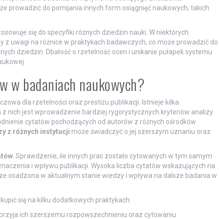
 prowadzić do pomijania innych form osiągnięć naukowych, takich
sowuje się do specyfiki różnych dziedzin nauki. W niektórych
zy z uwagi na różnice w praktykach badawczych, co może prowadzić do
ych dziedzin. Dbałość o rzetelność ocen i unikanie pułapek systemu
aukowej.
ów w badaniach naukowych?
a dla rzetelności oraz prestiżu publikacji. Istnieje kilka
z nich jest wprowadzenie bardziej rygorystycznych kryteriów analizy
ędnienie cytatów pochodzących od autorów z różnych ośrodków
 z różnych instytucji
może świadczyć o jej szerszym uznaniu oraz
atów
. Sprawdzenie, ile innych prac zostało cytowanych w tym samym
naczenia i wpływu publikacji. Wysoka liczba cytatów wskazujących na
rze osadzona w aktualnym stanie wiedzy i wpływa na dalsze badania w
kupić się na kilku dodatkowych praktykach:
sprzyja ich szerszemu rozpowszechnieniu oraz cytowaniu.