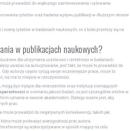
 może prowadzić do większego zainteresowania i cytowania
orowania cytatów oraz badania wpływu publikacji w dłuższym okresie
 i ocenę cytatów w badaniach naukowych, co z kolei przełoży się na
wania w publikacjach naukowych?
kluczowe dla utrzymania uczciwości i rzetelności w badaniach
eży uważać na autocytowanie, jest fakt, że może to prowadzić do
 Gdy autorzy często cytują swoje wcześniejsze prace, może to
, niż ma to miejsce w rzeczywistości.
 mogą być mylące dla recenzentów oraz instytucji oceniających
sparentności
w ocenianiu jakości badań, co jest szczególnie istotne w
orm uznania w świecie akademickim. Dlatego ważne jest, aby
nych prac.
może prowadzić do negatywnych konsekwencji, takich jak:
, która może podważyć wiarygodność prac autora.
autoreferencje są wykorzystywane w sposób mający na celu