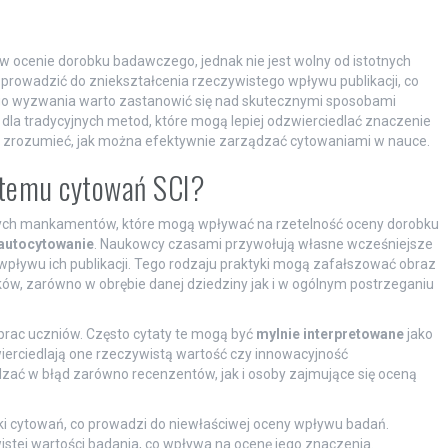
w ocenie dorobku badawczego, jednak nie jest wolny od istotnych
rowadzić do zniekształcenia rzeczywistego wpływu publikacji, co
ego wyzwania warto zastanowić się nad skutecznymi sposobami
la tradycyjnych metod, które mogą lepiej odzwierciedlać znaczenie
y zrozumieć, jak można efektywnie zarządzać cytowaniami w nauce.
stemu cytowań SCI?
tnych mankamentów, które mogą wpływać na rzetelność oceny dorobku
autocytowanie
. Naukowcy czasami przywołują własne wcześniejsze
pływu ich publikacji. Tego rodzaju praktyki mogą zafałszować obraz
ków, zarówno w obrębie danej dziedziny jak i w ogólnym postrzeganiu
rac uczniów. Często cytaty te mogą być
mylnie interpretowane
jako
erciedlają one rzeczywistą wartość czy innowacyjność
ć w błąd zarówno recenzentów, jak i osoby zajmujące się oceną
 cytowań, co prowadzi do niewłaściwej oceny wpływu badań.
stej wartości badania, co wpływa na ocenę jego znaczenia.