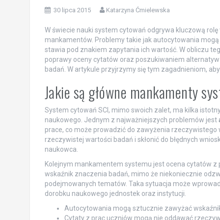
30 lipca 2015
Katarzyna Ćmielewska
W świecie nauki system cytowań odgrywa kluczową rolę 
mankamentów. Problemy takie jak autocytowania mogą p
stawia pod znakiem zapytania ich wartość. W obliczu t
poprawy oceny cytatów oraz poszukiwaniem alternatyw d
badań. W artykule przyjrzymy się tym zagadnieniom, ab
Jakie są główne mankamenty sy
System cytowań SCI, mimo swoich zalet, ma kilka isto
naukowego. Jednym z najważniejszych problemów jest
prace, co może prowadzić do zawyżenia rzeczywistego w
rzeczywistej wartości badań i skłonić do błędnych wnios
naukowca.
Kolejnym mankamentem systemu jest ocena cytatów z p
wskaźnik znaczenia badań, mimo że niekoniecznie odzwi
podejmowanych tematów. Taka sytuacja może wprowadza
dorobku naukowego jednostek oraz instytucji.
Autocytowania mogą sztucznie zawyżać wskaźniki
Cytaty z prac uczniów mogą nie oddawać rzeczywi