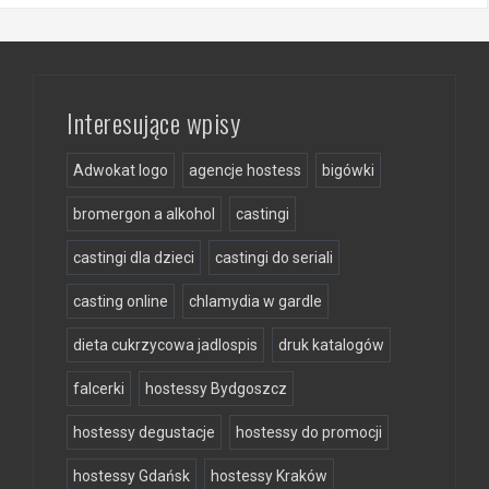
Interesujące wpisy
Adwokat logo
agencje hostess
bigówki
bromergon a alkohol
castingi
castingi dla dzieci
castingi do seriali
casting online
chlamydia w gardle
dieta cukrzycowa jadlospis
druk katalogów
falcerki
hostessy Bydgoszcz
hostessy degustacje
hostessy do promocji
hostessy Gdańsk
hostessy Kraków