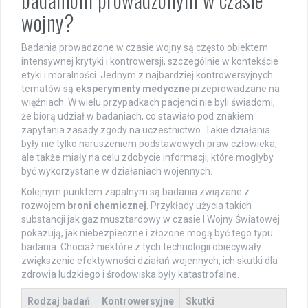
wojny?
Badania prowadzone w czasie wojny są często obiektem
intensywnej krytyki i kontrowersji, szczególnie w kontekście
etyki i moralności. Jednym z najbardziej kontrowersyjnych
tematów są
eksperymenty medyczne
przeprowadzane na
więźniach. W wielu przypadkach pacjenci nie byli świadomi,
że biorą udział w badaniach, co stawiało pod znakiem
zapytania zasady zgody na uczestnictwo. Takie działania
były nie tylko naruszeniem podstawowych praw człowieka,
ale także miały na celu zdobycie informacji, które mogłyby
być wykorzystane w działaniach wojennych.
Kolejnym punktem zapalnym są badania związane z
rozwojem
broni chemicznej
. Przykłady użycia takich
substancji jak gaz musztardowy w czasie I Wojny Światowej
pokazują, jak niebezpieczne i złożone mogą być tego typu
badania. Chociaż niektóre z tych technologii obiecywały
zwiększenie efektywności działań wojennych, ich skutki dla
zdrowia ludzkiego i środowiska były katastrofalne.
Rodzaj badań
Kontrowersyjne
Skutki