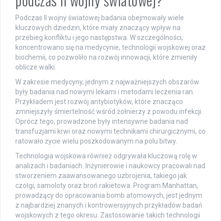
Podczas II wojny światowej badania obejmowały wiele
kluczowych dziedzin, które miały znaczący wpływ na
przebieg konfliktu i jego następstwa. W szczególności,
koncentrowano się na medycynie, technologii wojskowej oraz
biochemii, co pozwoliło na rozwój innowacji, które zmieniły
oblicze walki.
W zakresie medycyny, jednym z najważniejszych obszarów
były badania nad nowymi lekami i metodami leczenia ran.
Przykładem jest rozwój antybiotyków, które znacząco
zmniejszyły śmiertelność wśród żołnierzy z powodu infekcji.
Oprócz tego, prowadzone były intensywne badania nad
transfuzjami krwi oraz nowymi technikami chirurgicznymi, co
ratowało życie wielu poszkodowanym na polu bitwy.
Technologia wojskowa również odgrywała kluczową rolę w
analizach i badaniach. Inżynierowie i naukowcy pracowali nad
stworzeniem zaawansowanego uzbrojenia, takiego jak
czołgi, samoloty oraz broń rakietowa. Program Manhattan,
prowadzący do opracowania bomb atomowych, jest jednym
z najbardziej znanych i kontrowersyjnych przykładów badań
wojskowych z tego okresu. Zastosowanie takich technologii