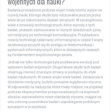
wojennych dla nauki?
Badania prowadzone podczas wojen miały istotny wpływ na
rozwój nauki, którego skutki były odczuwalne jeszcze przez
wiele lat po zakończeniu działań zbrojnych. W szczególności,
wiele z innowacji technologicznych, które wyrosły z tych
badań, znalazło zastosowanie w różnych dziedzinach życia,
od medycyny po technologie komunikacyjne. Przykładowo,
rozwój technologii radarowej i informacyjnej w czasie II wojny
światowej przyczynił się do postępu w telekomunikacji i
systemach informatycznych, które w dzisiejszych czasach
są fundamentem współczesnego świata.
Jednak nie tylko technologia była poddawana ewolucji pod
wpływem badań wojennych. Długofalowe skutki tych badań
obejmują również znaczące zmiany w podejściu do etyki
badań naukowych. W czasie wojen wiele badań, zwłaszcza w
dziedzinie medycyny, budziło poważne wątpliwości etyczne.
W odpowiedzi na nadużycia, które miały miejsce, na przykład
podczas eksperymentów przeprowadzanych na więźniach
obozów, wprowadzono nowe standardy etyczne, mające na
celu ochronę uczestników badań i zapobieganie podobnym
sytuacjom w przyszłości.