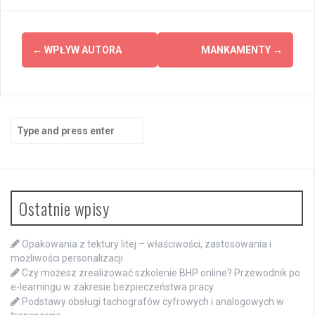
Post
←
WPŁYW AUTORA
MANKAMENTY
→
navigation
Search
for:
Ostatnie wpisy
Opakowania z tektury litej – właściwości, zastosowania i
możliwości personalizacji
Czy możesz zrealizować szkolenie BHP online? Przewodnik po
e-learningu w zakresie bezpieczeństwa pracy
Podstawy obsługi tachografów cyfrowych i analogowych w