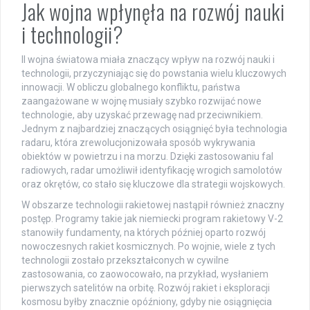
Jak wojna wpłynęła na rozwój nauki
i technologii?
II wojna światowa miała znaczący wpływ na rozwój nauki i
technologii, przyczyniając się do powstania wielu kluczowych
innowacji. W obliczu globalnego konfliktu, państwa
zaangażowane w wojnę musiały szybko rozwijać nowe
technologie, aby uzyskać przewagę nad przeciwnikiem.
Jednym z najbardziej znaczących osiągnięć była technologia
radaru, która zrewolucjonizowała sposób wykrywania
obiektów w powietrzu i na morzu. Dzięki zastosowaniu fal
radiowych, radar umożliwił identyfikację wrogich samolotów
oraz okrętów, co stało się kluczowe dla strategii wojskowych.
W obszarze technologii rakietowej nastąpił również znaczny
postęp. Programy takie jak niemiecki program rakietowy V-2
stanowiły fundamenty, na których później oparto rozwój
nowoczesnych rakiet kosmicznych. Po wojnie, wiele z tych
technologii zostało przekształconych w cywilne
zastosowania, co zaowocowało, na przykład, wysłaniem
pierwszych satelitów na orbitę. Rozwój rakiet i eksploracji
kosmosu byłby znacznie opóźniony, gdyby nie osiągnięcia