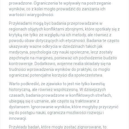
prowadzone. Ograniczenia te wpływały na postrzeganie
wyników, co z kolei mogło prowadzić do zaniżania ich
wartości i wiarygodności.
Przykładami mogą być badania przeprowadzane w
regionach objętych konfliktami zbrojnymi, które spotkały się z
krytyką nie tylko ze względu na ich metody, ale również z
powodu obaw dotyczących ich etyczności. Badania te często
ukazywały ważne odkrycia w dziedzinach takich jak
medycyna, psychologia czy nauki społeczne, lecz zostały
zepchnięte na margines, ponieważ ich pochodzenie budziło
kontrowersje. Dodatkowo, wojenne realia składały się na
trudności wprowadzenia wyników do praktyki, co mogło
ograniczać potencjalne korzyści dla społeczeństwa.
Warto podkreślić, że zjawisko to jest nie tylko kwestią
historyczną, ale również współczesną. W dzisiejszych
czasach, badania prowadzone w konfliktowych strefach,
ubiegają się o uznanie, ale często są traktowane z
dystansem. Ignorowanie wyników, które mogłyby przyczynić
się do postępu nauki, ogranicza możliwości rozwoju i
innowacji.
Przykłady badań, które mogły zostać zignorowane, to: