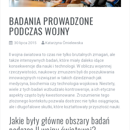
BADANIA PROWADZONE
PODCZAS WOJNY
30 lipca 2015
Katarzyna Ćmielewska
II wojna światowa to czas nie tylko brutalnych zmagań, ale
także intensywnych badań, które miały daleko idące
konsekwencje dla nauki i technologii. W obliczu wojennej
rzeczywistości, naukowcy zmuszeni byli do poszukiwania
innowacyjnych rozwiązań w takich dziedzinach jak
medycyna, biochemia czy technologia wojskowa. Niestety,
wiele z tych badań wzbudzało kontrowersje, a ich etyczne
aspekty często były kwestionowane. Zrozumienie tego
złożonego kontekstu pozwala dostrzec nie tylko osiągnięcia,
ale i długofalowe skutki, które kształtowały przyszłość nauki.
Jakie były główne obszary badań
podczas II wojny światowej?