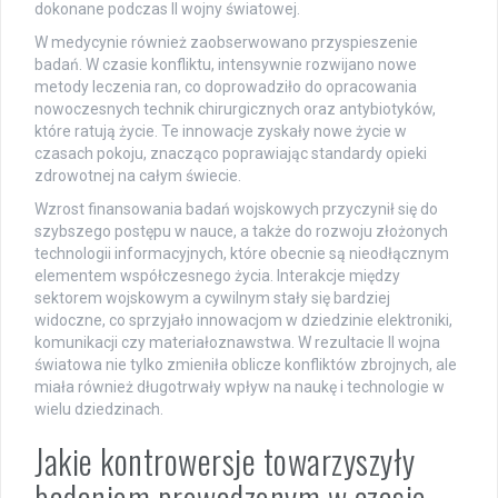
dokonane podczas II wojny światowej.
W medycynie również zaobserwowano przyspieszenie
badań. W czasie konfliktu, intensywnie rozwijano nowe
metody leczenia ran, co doprowadziło do opracowania
nowoczesnych technik chirurgicznych oraz antybiotyków,
które ratują życie. Te innowacje zyskały nowe życie w
czasach pokoju, znacząco poprawiając standardy opieki
zdrowotnej na całym świecie.
Wzrost finansowania badań wojskowych przyczynił się do
szybszego postępu w nauce, a także do rozwoju złożonych
technologii informacyjnych, które obecnie są nieodłącznym
elementem współczesnego życia. Interakcje między
sektorem wojskowym a cywilnym stały się bardziej
widoczne, co sprzyjało innowacjom w dziedzinie elektroniki,
komunikacji czy materiałoznawstwa. W rezultacie II wojna
światowa nie tylko zmieniła oblicze konfliktów zbrojnych, ale
miała również długotrwały wpływ na naukę i technologie w
wielu dziedzinach.
Jakie kontrowersje towarzyszyły
badaniom prowadzonym w czasie