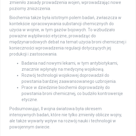
zmieniło zasady prowadzenia wojen, wprowadzając nowe
poziomy zniszczenia.
Biochemia także była istotnym polem badań, zwłaszcza w
kontekście opracowywania substancji chemicznych do
użycia w wojnie, w tym gazów bojowych. To wzbudzało
poważne wątpliwości etyczne, prowadząc do
międzynarodowych debat na temat użycia broni chemicznej i
konieczności wprowadzenia regulacji dotyczących jej
produkcji i zastosowania.
Badania nad nowymi lekami, w tym antybiotykami,
znacznie wpłynęły na medycynę wojskową.
Rozwój technologii wojskowej doprowadził do
powstania bardziej zaawansowanego uzbrojenia.
Prace w dziedzinie biochemii doprowadziły do
powstania broni chemicznej, co budziło kontrowersje
etyczne.
Podsumowując, II wojna światowa była okresem
intensywnych badań, które nie tylko zmieniły oblicze wojny,
ale także wywarły wpływ na rozwój nauki i technologii w
powojennym świecie.