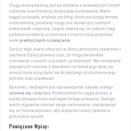
Drugą ważną kwestią jest korzystanie z doświadczeń innych
rodziców oraz literatury dotyczącej wychowania. Warto
sięgać po książki, artykuły czy blogi, które poruszają tematy
rodzicielstwa, ponieważ mogą one dostarczyć cennych
wskazówek i inspiracji. Często zdarza się, że rodzice mają
podobne problemy, a rozmowa z innymi może przynieść
wiele
praktycznych rozwiązania
.
Oprócz tego, warto stworzyć w domu atmosferę otwartości i
zaufania. Dzieci powinny czuć, że mogą swobodnie
rozmawiać o swoich uczuciach i problemach. Wprowadzanie
regularnych rozmów z dzieckiem na temat jego dnia czy
emocji może przyczynić się do lepszego zrozumienia jego
potrzeb oraz oczekiwań.
Na koniec, niezbędne jest wprowadzenie zasady stałego
uczenia się
i adaptacji. Rodzicielstwo to ciągły proces, a
każda sytuacja może wymagać innego podejścia. Dlatego
warto regularnie oceniać swoje zachowania i zastanawiać
się, co można poprawić, aby wspierać rozwój dziecka w
pozytywny sposób.
Powiązane Wpisy: