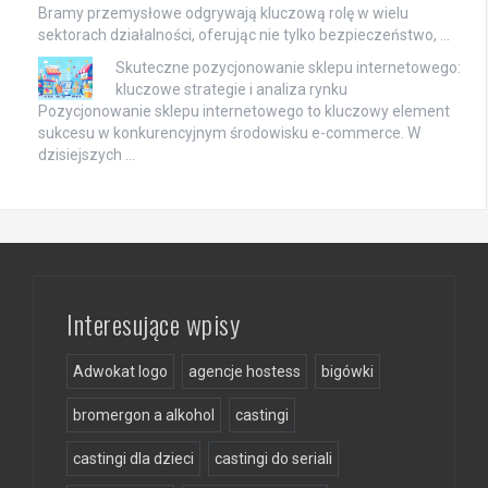
Bramy przemysłowe odgrywają kluczową rolę w wielu
sektorach działalności, oferując nie tylko bezpieczeństwo, …
Skuteczne pozycjonowanie sklepu internetowego:
kluczowe strategie i analiza rynku
Pozycjonowanie sklepu internetowego to kluczowy element
sukcesu w konkurencyjnym środowisku e-commerce. W
dzisiejszych …
Interesujące wpisy
Adwokat logo
agencje hostess
bigówki
bromergon a alkohol
castingi
castingi dla dzieci
castingi do seriali