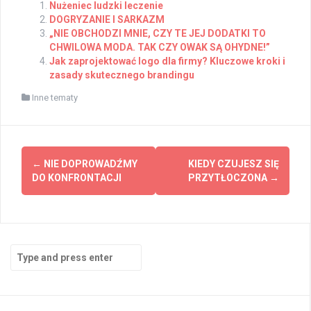
Nużeniec ludzki leczenie
DOGRYZANIE I SARKAZM
„NIE OBCHODZI MNIE, CZY TE JEJ DODATKI TO
CHWILOWA MODA. TAK CZY OWAK SĄ OHYDNE!”
Jak zaprojektować logo dla firmy? Kluczowe kroki i
zasady skutecznego brandingu
Inne tematy
Post
←
NIE DOPROWADŹMY
KIEDY CZUJESZ SIĘ
navigation
DO KONFRONTACJI
PRZYTŁOCZONA
→
Search
for: