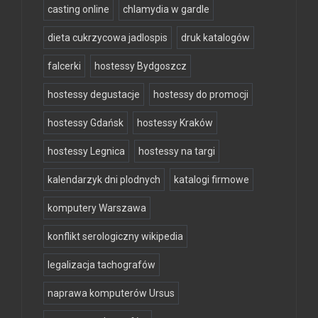
casting online
chlamydia w gardle
dieta cukrzycowa jadlospis
druk katalogów
falcerki
hostessy Bydgoszcz
hostessy degustacje
hostessy do promocji
hostessy Gdańsk
hostessy Kraków
hostessy Legnica
hostessy na targi
kalendarzyk dni plodnych
katalogi firmowe
komputery Warszawa
konflikt serologiczny wikipedia
legalizacja tachografów
naprawa komputerów Ursus