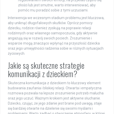
złości lub jest smutne, warto interweniować, aby
pomóc mu poradzić sobie z tymi uczuciami.
Interwencja we wczesnym stadium problemu jest kluczowa,
aby uniknąć długofalowych skutków. Oprócz pomocy
dziecku, rodzice również zyskują na poprawie relacji
rodzinnych oraz własnego samopoczucia, gdy aktywnie
angażują się w rozwój swoich pociech. Zrozumienie i
wsparcie mogą znacząco wpłynąć na przyszłość dziecka
oraz jego umiejętności radzenia sobie w różnych sytuacjach
życiowych.
Jakie są skuteczne strategie
komunikacji z dzieckiem?
Skuteczna komunikacja z dzieckiem to kluczowy element
budowania zaufania i bliskiej relacji. Otwarta i empatyczna
rozmowa pozwala na lepsze zrozumienie potrzeb malucha
oraz jego uczuć. Ważnym krokiem jest aktywne słuchanie.
Dziecko, czując, że jego zdanie jest brane pod uwagę, staje
się bardziej otwarte na dzielenie się swoimi myślami i
problemami. Warto zadbać o stworzenie atmosfery, w której