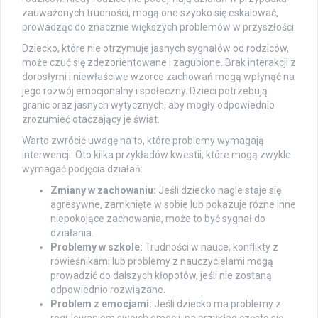
zauważonych trudności, mogą one szybko się eskalować,
prowadząc do znacznie większych problemów w przyszłości.
Dziecko, które nie otrzymuje jasnych sygnałów od rodziców,
może czuć się zdezorientowane i zagubione. Brak interakcji z
dorosłymi i niewłaściwe wzorce zachowań mogą wpłynąć na
jego rozwój emocjonalny i społeczny. Dzieci potrzebują
granic oraz jasnych wytycznych, aby mogły odpowiednio
zrozumieć otaczający je świat.
Warto zwrócić uwagę na to, które problemy wymagają
interwencji. Oto kilka przykładów kwestii, które mogą zwykle
wymagać podjęcia działań:
Zmiany w zachowaniu:
Jeśli dziecko nagle staje się
agresywne, zamknięte w sobie lub pokazuje różne inne
niepokojące zachowania, może to być sygnał do
działania.
Problemy w szkole:
Trudności w nauce, konflikty z
rówieśnikami lub problemy z nauczycielami mogą
prowadzić do dalszych kłopotów, jeśli nie zostaną
odpowiednio rozwiązane.
Problem z emocjami:
Jeśli dziecko ma problemy z
regulowaniem swoich emocji, na przykład często się