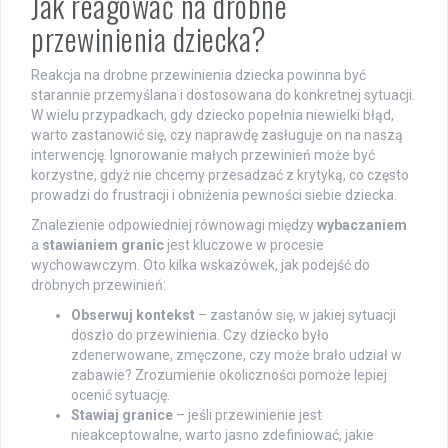
Jak reagować na drobne
przewinienia dziecka?
Reakcja na drobne przewinienia dziecka powinna być
starannie przemyślana i dostosowana do konkretnej sytuacji.
W wielu przypadkach, gdy dziecko popełnia niewielki błąd,
warto zastanowić się, czy naprawdę zasługuje on na naszą
interwencję. Ignorowanie małych przewinień może być
korzystne, gdyż nie chcemy przesadzać z krytyką, co często
prowadzi do frustracji i obniżenia pewności siebie dziecka.
Znalezienie odpowiedniej równowagi między
wybaczaniem
a
stawianiem granic
jest kluczowe w procesie
wychowawczym. Oto kilka wskazówek, jak podejść do
drobnych przewinień:
Obserwuj kontekst
– zastanów się, w jakiej sytuacji
doszło do przewinienia. Czy dziecko było
zdenerwowane, zmęczone, czy może brało udział w
zabawie? Zrozumienie okoliczności pomoże lepiej
ocenić sytuację.
Stawiaj granice
– jeśli przewinienie jest
nieakceptowalne, warto jasno zdefiniować, jakie