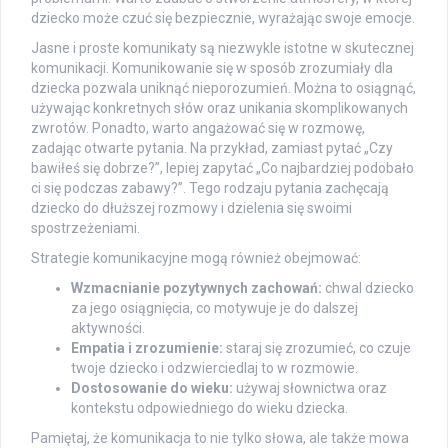
dziecko może czuć się bezpiecznie, wyrażając swoje emocje.
Jasne i proste komunikaty są niezwykle istotne w skutecznej
komunikacji. Komunikowanie się w sposób zrozumiały dla
dziecka pozwala uniknąć nieporozumień. Można to osiągnąć,
używając konkretnych słów oraz unikania skomplikowanych
zwrotów. Ponadto, warto angażować się w rozmowę,
zadając otwarte pytania. Na przykład, zamiast pytać „Czy
bawiłeś się dobrze?”, lepiej zapytać „Co najbardziej podobało
ci się podczas zabawy?”. Tego rodzaju pytania zachęcają
dziecko do dłuższej rozmowy i dzielenia się swoimi
spostrzeżeniami.
Strategie komunikacyjne mogą również obejmować:
Wzmacnianie pozytywnych zachowań:
chwal dziecko
za jego osiągnięcia, co motywuje je do dalszej
aktywności.
Empatia i zrozumienie:
staraj się zrozumieć, co czuje
twoje dziecko i odzwierciedlaj to w rozmowie.
Dostosowanie do wieku:
używaj słownictwa oraz
kontekstu odpowiedniego do wieku dziecka.
Pamiętaj, że komunikacja to nie tylko słowa, ale także mowa