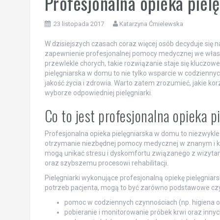
Profesjonalna opieka pie
23 listopada 2017
Katarzyna Ćmielewska
W dzisiejszych czasach coraz więcej osób decyduje się 
zapewnienie profesjonalnej pomocy medycznej we własny
przewlekle chorych, takie rozwiązanie staje się kluczow
pielęgniarska w domu to nie tylko wsparcie w codzienny
jakość życia i zdrowia. Warto zatem zrozumieć, jakie kor
wyborze odpowiedniej pielęgniarki.
Co to jest profesjonalna opieka 
Profesjonalna opieka pielęgniarska w domu to niezwykl
otrzymanie niezbędnej pomocy medycznej w znanym i komf
mogą unikać stresu i dyskomfortu związanego z wizytami
oraz szybszemu procesowi rehabilitacji.
Pielęgniarki wykonujące profesjonalną opiekę pielęgni
potrzeb pacjenta, mogą to być zarówno podstawowe czynn
pomoc w codziennych czynnościach (np. higiena oso
pobieranie i monitorowanie próbek krwi oraz inny