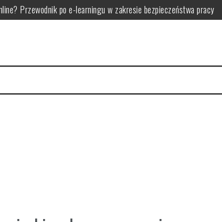
line? Przewodnik po e-learningu w zakresie bezpieczeństwa pracy
 i analogowych w transporcie
mi marki i zasadami minimalizmu
rowadzić skuteczną analizę zużycia energii
kryteria i rodzaje
 zastosowania i możliwości personalizacji