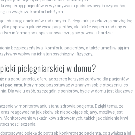
arki wspierają pacjentów w wykonywaniu podstawowych czynności,
się, co zwiększa komfort ich życia.
e edukację opiekunów rodzinnych. Pielęgniarki przekazują niezbędną
 tylko poprawia jakość życia pacjentów, ale także wspiera rodziny w
 tym informacjom, opiekunowie czują się pewniej i bardziej
sienia bezpieczeństwa i komfortu pacjentów, a także umożliwiają im
ytywny wpływ na ich stan psychiczny i fizyczny.
 opieki pielęgniarskiej w domu?
je na popularności, oferując szereg korzyści zarówno dla pacjentów,
rt pacjenta
, który może pozostawać w znanym sobie otoczeniu, co
ia. Dla wielu osób, szczególnie seniorów, bycie w domu jest kluczowe
aczenie w monitorowaniu stanu zdrowia pacjenta. Dzięki temu, że
 oraz reagować na jakiekolwiek niepokojące objawy, możliwe jest
m
. Monitorowanie wskaźników zdrowotnych, takich jak ciśnienie krwi
teczność leczenia.
e dostosować opiekę do potrzeb konkretnego pacjenta, co zwiększa jej