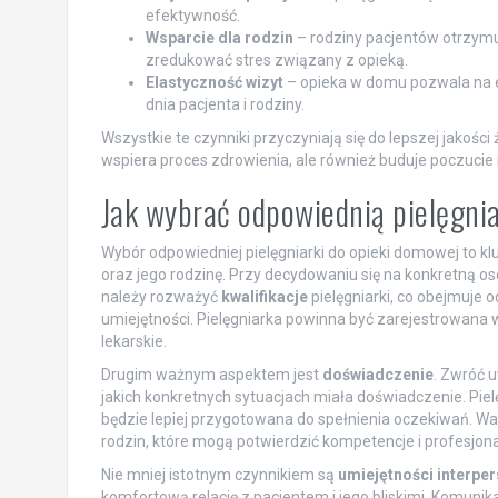
efektywność.
Wsparcie dla rodzin
– rodziny pacjentów otrzymuj
zredukować stres związany z opieką.
Elastyczność wizyt
– opieka w domu pozwala na e
dnia pacjenta i rodziny.
Wszystkie te czynniki przyczyniają się do lepszej jakości 
wspiera proces zdrowienia, ale również buduje poczucie
Jak wybrać odpowiednią pielęgni
Wybór odpowiedniej pielęgniarki do opieki domowej to kl
oraz jego rodzinę. Przy decydowaniu się na konkretną os
należy rozważyć
kwalifikacje
pielęgniarki, co obejmuje 
umiejętności. Pielęgniarka powinna być zarejestrowana
lekarskie.
Drugim ważnym aspektem jest
doświadczenie
. Zwróć u
jakich konkretnych sytuacjach miała doświadczenie. Pie
będzie lepiej przygotowana do spełnienia oczekiwań. Wa
rodzin, które mogą potwierdzić kompetencje i profesjonal
Nie mniej istotnym czynnikiem są
umiejętności interpe
komfortową relację z pacjentem i jego bliskimi. Komunik