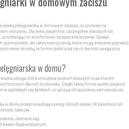
lęgniarki w domowym zaciszu
na opiekę pielęgniarską w domowym zaciszu, co pozwala na
m otoczeniu. Dla wielu pacjentów, szczególnie starszych lub
e, umożliwiając im komfortowe i bezpieczne leczenie. Opieka
ch czynnościach, ale także szereg usług, które mogą znacznie poprawić
zyści niesie ze sobą ta forma opieki oraz na co zwrócić uwagę przy
pielęgniarska w domu?
e ważna usługa, która umożliwia osobom starszym oraz chorym
ortowym dla nich środowisku. Dzięki takiej formie opieki, pacjenci
 w szpitalach czy klinikach, co sprzyja ich lepszemu samopoczuciu
arską w domu przeprowadzają szereg różnych zadań. W zależności od
ości, takie jak:
bista, ubieranie się),
ch badań diagnostycznych,