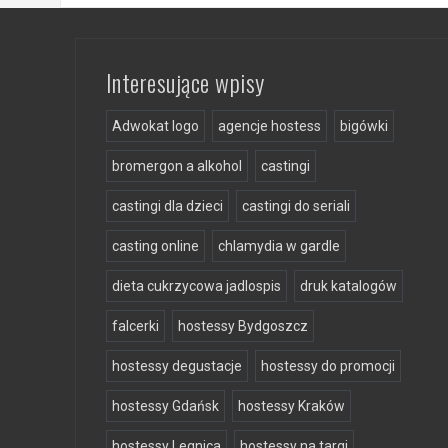
Interesujące wpisy
Adwokat logo
agencje hostess
bigówki
bromergon a alkohol
castingi
castingi dla dzieci
castingi do seriali
casting online
chlamydia w gardle
dieta cukrzycowa jadlospis
druk katalogów
falcerki
hostessy Bydgoszcz
hostessy degustacje
hostessy do promocji
hostessy Gdańsk
hostessy Kraków
hostessy Legnica
hostessy na targi