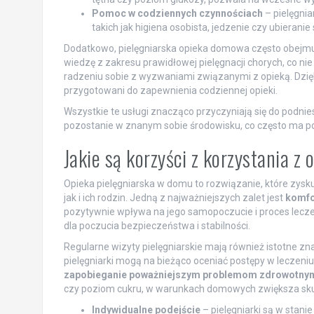
Pomoc w codziennych czynnościach
– pielęgni
takich jak higiena osobista, jedzenie czy ubieranie 
Dodatkowo, pielęgniarska opieka domowa często obejmuj
wiedzę z zakresu prawidłowej pielęgnacji chorych, co nie
radzeniu sobie z wyzwaniami związanymi z opieką. Dzięki
przygotowani do zapewnienia codziennej opieki.
Wszystkie te usługi znacząco przyczyniają się do podnie
pozostanie w znanym sobie środowisku, co często ma poz
Jakie są korzyści z korzystania z
Opieka pielęgniarska w domu to rozwiązanie, które zysku
jak i ich rodzin. Jedną z najważniejszych zalet jest
komfo
pozytywnie wpływa na jego samopoczucie i proces leczen
dla poczucia bezpieczeństwa i stabilności.
Regularne wizyty pielęgniarskie mają również istotne zn
pielęgniarki mogą na bieżąco oceniać postępy w leczeniu
zapobieganie poważniejszym problemom zdrowotny
czy poziom cukru, w warunkach domowych zwiększa sku
Indywidualne podejście
– pielęgniarki są w stani