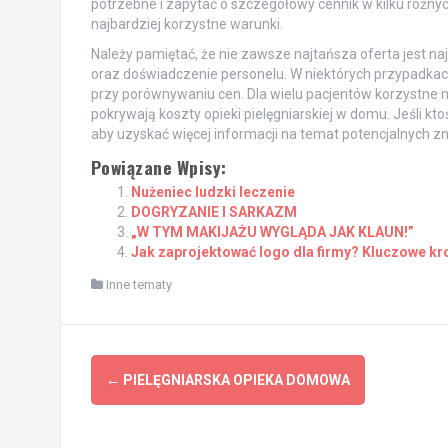
potrzebne i zapytać o szczegółowy cennik w kilku różny
najbardziej korzystne warunki.
Należy pamiętać, że nie zawsze najtańsza oferta jest n
oraz doświadczenie personelu. W niektórych przypadkac
przy porównywaniu cen. Dla wielu pacjentów korzystne
pokrywają koszty opieki pielęgniarskiej w domu. Jeśli k
aby uzyskać więcej informacji na temat potencjalnych zn
Powiązane Wpisy:
Nużeniec ludzki leczenie
DOGRYZANIE I SARKAZM
„W TYM MAKIJAŻU WYGLĄDA JAK KLAUN!”
Jak zaprojektować logo dla firmy? Kluczowe kr
Inne tematy
Post
←
PIELĘGNIARSKA OPIEKA DOMOWA
navigation