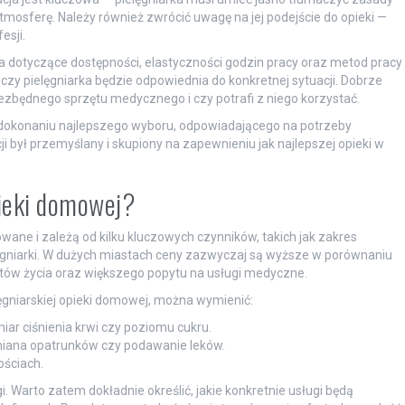
mosferę. Należy również zwrócić uwagę na jej podejście do opieki —
esji.
 dotyczące dostępności, elastyczności godzin pracy oraz metod pracy
czy pielęgniarka będzie odpowiednia do konkretnej sytuacji. Dobrze
iezbędnego sprzętu medycznego i czy potrafi z niego korzystać.
dokonaniu najlepszego wyboru, odpowiadającego na potrzeby
ji był przemyślany i skupiony na zapewnieniu jak najlepszej opieki w
pieki domowej?
wane i zależą od kilku kluczowych czynników, takich jak zakres
lęgniarki. W dużych miastach ceny zazwyczaj są wyższe w porównaniu
tów życia oraz większego popytu na usługi medyczne.
gniarskiej opieki domowej, można wymienić:
ar ciśnienia krwi czy poziomu cukru.
miana opatrunków czy podawanie leków.
ościach.
 Warto zatem dokładnie określić, jakie konkretnie usługi będą