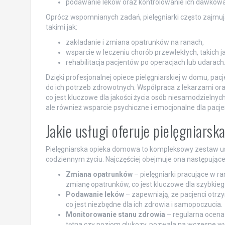
podawanie leków oraz kontrolowanie ich dawkowa
Oprócz wspomnianych zadań, pielęgniarki często zajmu
takimi jak:
zakładanie i zmiana opatrunków na ranach,
wsparcie w leczeniu chorób przewlekłych, takich j
rehabilitacja pacjentów po operacjach lub udarach
Dzięki profesjonalnej opiece pielęgniarskiej w domu, pa
do ich potrzeb zdrowotnych. Współpraca z lekarzami ora
co jest kluczowe dla jakości życia osób niesamodzielnych
ale również wsparcie psychiczne i emocjonalne dla pacje
Jakie usługi oferuje pielęgniars
Pielęgniarska opieka domowa to kompleksowy zestaw usłu
codziennym życiu. Najczęściej obejmuje ona następujące 
Zmiana opatrunków
– pielęgniarki pracujące w r
zmianę opatrunków, co jest kluczowe dla szybkiego
Podawanie leków
– zapewniają, że pacjenci otrz
co jest niezbędne dla ich zdrowia i samopoczucia.
Monitorowanie stanu zdrowia
– regularna ocena 
tętna czy poziom glukozy, pozwala na wczesne w