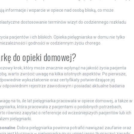
ą informacje i wsparcie w opiece nad osobą bliską, co może
lastyczne dostosowanie terminów wizyt do codziennego rozkładu
życia pacjentów i ich bliskich. Opieka pielęgniarska w domu nie tylko
 niezależności i godności w codziennym życiu chorego.
arkę do opieki domowej?
uczowy krok, który może znacznie wpłynąć na jakość życia pacjenta
obę, warto zwrócić uwagę na kilka istotnych aspektów. Po pierwsze,
odpowiednie wykształcenie oraz certyfikaty potwierdzające jej
 w odpowiednim rejestrze zawodowym i posiadać aktualne badania
wagę na to, ile lat pielęgniarka pracowała w opiece domowej, a także w
lęgniarka, która pracowała z pacjentami o podobnych potrzebach,
rto również zapytać o referencje od wcześniejszych pacjentów lub ich
izm pielęgniarki.
rsonalne
. Dobra pielęgniarka powinna potrafić nawiązać zaufanie oraz
acja jest kluczowa — pielęgniarka musi umieć jasno tłumaczyć zasady