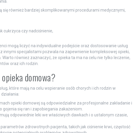
nia.
ją się również bardziej skomplikowanymi procedurami medycznymi,
ak cukrzyca czy nadciśnienie,
.
cjenci mogą liczyć na indywidualne podejście oraz dostosowanie usług
z innymi specjalistami pozwala na zapewnienie kompleksowej opieki,
. Warto również zaznaczyć, że opieka ta ma na celu nie tylko leczenie,
ntów oraz ich rodzin.
ka opieka domowa?
g, które mają na celu wspieranie osób chorych i ich rodzin w
działania:
amach opieki domowej są odpowiedzialne za profesjonalne zakładanie i
 gojenia się ran i zapobiegania zakażeniom.
ymują odpowiednie leki we właściwych dawkach i o ustalonym czasie,
parametrów zdrowotnych pacjenta, takich jak ciśnienie krwi, częstość
ykrycie potencjalnych problemów zdrowotnych.