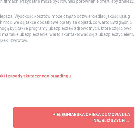
ch firmach. Przydatne może być również porównanie ofert, aby znaleźć
ajlepsza. Wysokość kosztów może często odzwierciedlać jakość usług
h możliwe są także dodatkowe opłaty za dojazd, co warto uwzględnić
 mogą być także programy ubezpieczeń zdrowotnych, które częściowo
toś ma takie ubezpieczenie, warto skontaktować się z ubezpieczycielem,
iżek i zwrotów.
oki i zasady skutecznego brandingu
PIELĘGNIARSKA OPIEKA DOMOWA DLA
NAJBLIŻSZYCH
→