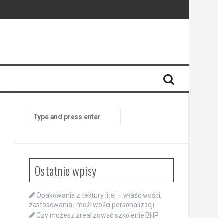
Search
for:
Ostatnie wpisy
Opakowania z tektury litej – właściwości,
zastosowania i możliwości personalizacji
Czy możesz zrealizować szkolenie BHP