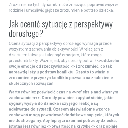
Zrozumienie tych dynamik może znacząco poprawić więzi w
rodzinie i umożliwić głębsze zrozumienie potrzeb dziecka.
Jak ocenić sytuację z perspektywy
dorosłego?
Ocena sytuacji z perspektywy dorosłego wymaga przede
wszystkim zachowania obiektywności. W relacjach z
dzieckiem łatwo jest ulegnąć emocjom, które mogą
przesłonić fakty. Ważne jest, aby dorosły potrafił <
>oddzielić
swoje emocje od rzeczywistości<
> i zrozumieć, co tak
naprawdę leży u podstaw konfliktu. Często to właśnie
zrozumienie przyczyn konfliktu pozwala na znalezienie
skutecznych rozwiązań.
Warto również poświęcić czas na <
>refleksję nad własnym
zachowaniem<
>. Dorosły powinien zapytać siebie, jakie
sygnały wysyła do dziecka i czy jego reakcje są
adekwatne do sytuacji. Czasem nieświadome wzorce
zachowań mogą powodować dodatkowe napięcia, których
nie dostrzegamy. Aby lepiej zrozumieć potrzeby dziecka,
istotna jest również <
>otwartość na krytykę<
> oraz opinie