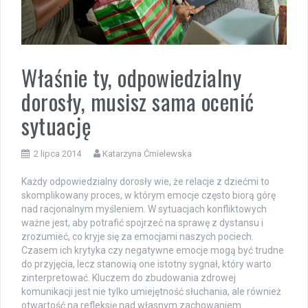
Właśnie ty, odpowiedzialny
dorosły, musisz sama ocenić
sytuację
2 lipca 2014
Katarzyna Ćmielewska
Każdy odpowiedzialny dorosły wie, że relacje z dziećmi to
skomplikowany proces, w którym emocje często biorą górę
nad racjonalnym myśleniem. W sytuacjach konfliktowych
ważne jest, aby potrafić spojrzeć na sprawę z dystansu i
zrozumieć, co kryje się za emocjami naszych pociech.
Czasem ich krytyka czy negatywne emocje mogą być trudne
do przyjęcia, lecz stanowią one istotny sygnał, który warto
zinterpretować. Kluczem do zbudowania zdrowej
komunikacji jest nie tylko umiejętność słuchania, ale również
otwartość na refleksję nad własnym zachowaniem.