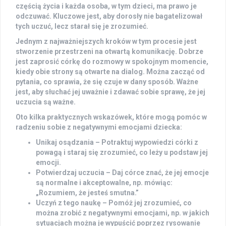
częścią życia i każda osoba, w tym dzieci, ma prawo je
odczuwać. Kluczowe jest, aby dorosły nie bagatelizował
tych uczuć, lecz starał się je zrozumieć.
Jednym z najważniejszych kroków w tym procesie jest
stworzenie przestrzeni na otwartą komunikację
. Dobrze
jest zaprosić córkę do rozmowy w spokojnym momencie,
kiedy obie strony są otwarte na dialog. Można zacząć od
pytania, co sprawia, że się czuje w dany sposób. Ważne
jest, aby słuchać jej uważnie i zdawać sobie sprawę, że jej
uczucia są ważne.
Oto kilka praktycznych wskazówek, które mogą pomóc w
radzeniu sobie z negatywnymi emocjami dziecka:
Unikaj osądzania
– Potraktuj wypowiedzi córki z
powagą i staraj się zrozumieć, co leży u podstaw jej
emocji.
Potwierdzaj uczucia
– Daj córce znać, że jej emocje
są normalne i akceptowalne, np. mówiąc:
„Rozumiem, że jesteś smutna.”
Uczyń z tego naukę
– Pomóż jej zrozumieć, co
można zrobić z negatywnymi emocjami, np. w jakich
sytuacjach można je wypuścić poprzez rysowanie