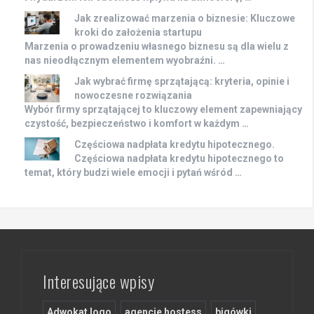
Jak zrealizować marzenia o biznesie: Kluczowe
kroki do założenia startupu
Marzenia o prowadzeniu własnego biznesu są dla wielu z
nas nieodłącznym elementem wyobraźni. …
Jak wybrać firmę sprzątającą: kryteria, opinie i
nowoczesne rozwiązania
Wybór firmy sprzątającej to kluczowy element zapewniający
czystość, bezpieczeństwo i komfort w każdym …
Częściowa nadpłata kredytu hipotecznego.
Częściowa nadpłata kredytu hipotecznego to
temat, który budzi wiele emocji i pytań wśród …
Interesujące wpisy
Adwokat logo
agencje hostess
bigówki