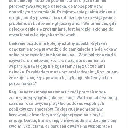
komunikacji. Rodzice powinni starać się zrozumieć
perspektywę swojego dziecka, co może pomóc w
obopólnym zrozumieniu. Przyjmowanie punktu widzenia
drugiej osoby pozwala na skuteczniejsze rozwiązywanie
problemów i budowanie głębszej więzi. Wmomencie, gdy
dziecko czuje się zrozumiane, jest bardziej skłonne do
otwartości w kolejnych rozmowach.
Unikanie osądów to kolejny istotny aspekt. Krytyka i
osądzanie mogą prowadzić do zamknięcia się dziecka w
sobie oraz wycofania z komunikacji. Zamiast tego warto
używać sformułowań, które wyrażają zrozumienie i
wsparcie, nawet gdy nie zgadzamy się z uczuciami
dziecka. Przykładem może być stwierdzenie: „Rozumiem,
że czujesz się zły z powodu tej sytuacji. Możemy o tym
porozmawiać.”
Regularne rozmowy na temat uczuć i potrzeb mogą
znacząco wpłynąć na jakość relacji. Warto ustalić wspólny
czas na rozmowy, na przykład podczas wspólnych
posiłków czy spacerów. Takie rytuały pomagają w
kreowaniu atmosfery sprzyjającej wymianie myśli i
emocji. Dzieci, które czują się swobodnie w dzieleniu się
swoimi uczuciami, są bardziej otwarte na współpracę i