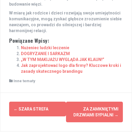
budowanie więzi.
W miarę jak rodzice i dzieci rozwijają swoje umiejętności
komunikacyjne, mogą zyskać głębsze zrozumienie siebie
nawzajem, co prowadzi do silniejszej i bardziej
harmonijnej relacji.
Powiązane Wpisy:
Nużeniec ludzki leczenie
DOGRYZANIE I SARKAZM
„W TYM MAKIJAŻU WYGLĄDA JAK KLAUN!”
Jak zaprojektować logo dla firmy? Kluczowe kroki i
zasady skutecznego brandingu
Inne tematy
Post
←
SZARA STREFA
ZA ZAMKNIĘTYMI
navigation
DRZWIAMI SYPIALNI
→