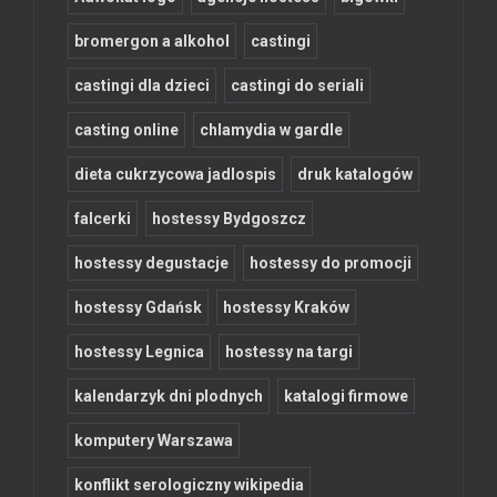
bromergon a alkohol
castingi
castingi dla dzieci
castingi do seriali
casting online
chlamydia w gardle
dieta cukrzycowa jadlospis
druk katalogów
falcerki
hostessy Bydgoszcz
hostessy degustacje
hostessy do promocji
hostessy Gdańsk
hostessy Kraków
hostessy Legnica
hostessy na targi
kalendarzyk dni plodnych
katalogi firmowe
komputery Warszawa
konflikt serologiczny wikipedia