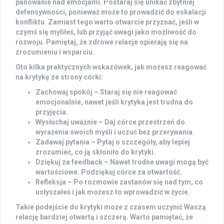
panowanie nad emocjami. Postaraj się unikać zbytniej
defensywności, ponieważ może to prowadzić do eskalacji
konfliktu. Zamiast tego warto otwarcie przyznać, jeśli w
czymś się myliłeś, lub przyjąć uwagi jako
możliwość do
rozwoju
. Pamiętaj, że zdrowe relacje opierają się na
zrozumieniu i wsparciu.
Oto kilka praktycznych wskazówek, jak możesz reagować
na krytykę ze strony córki:
Zachowaj spokój
– Staraj się nie reagować
emocjonalnie, nawet jeśli krytyka jest trudna do
przyjęcia.
Wysłuchaj uważnie
– Daj córce przestrzeń do
wyrażenia swoich myśli i uczuć bez przerywania.
Zadawaj pytania
– Pytaj o szczegóły, aby lepiej
zrozumieć, co ją skłoniło do krytyki.
Dziękuj za feedback
– Nawet trudne uwagi mogą być
wartościowe. Podziękuj córce za otwartość.
Refleksja
– Po rozmowie zastanów się nad tym, co
usłyszałeś i jak możesz to wprowadzić w życie.
Takie podejście do krytyki może z czasem uczynić Waszą
relację bardziej
otwartą i szczerą
. Warto pamiętać, że