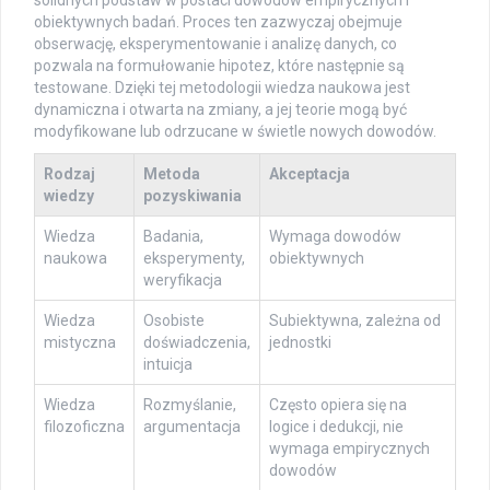
solidnych podstaw w postaci dowodów empirycznych i
obiektywnych badań. Proces ten zazwyczaj obejmuje
obserwację, eksperymentowanie i analizę danych, co
pozwala na formułowanie hipotez, które następnie są
testowane. Dzięki tej metodologii wiedza naukowa jest
dynamiczna i otwarta na zmiany, a jej teorie mogą być
modyfikowane lub odrzucane w świetle nowych dowodów.
Rodzaj
Metoda
Akceptacja
wiedzy
pozyskiwania
Wiedza
Badania,
Wymaga dowodów
naukowa
eksperymenty,
obiektywnych
weryfikacja
Wiedza
Osobiste
Subiektywna, zależna od
mistyczna
doświadczenia,
jednostki
intuicja
Wiedza
Rozmyślanie,
Często opiera się na
filozoficzna
argumentacja
logice i dedukcji, nie
wymaga empirycznych
dowodów