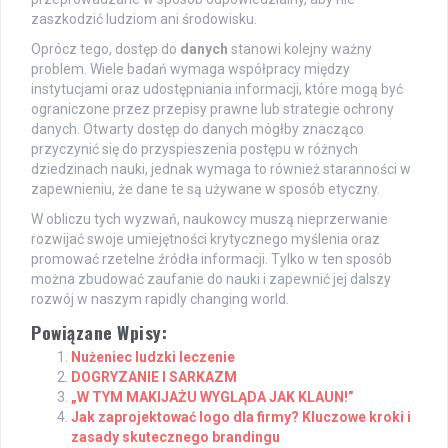
zaszkodzić ludziom ani środowisku.
Oprócz tego, dostęp do
danych
stanowi kolejny ważny
problem. Wiele badań wymaga współpracy między
instytucjami oraz udostępniania informacji, które mogą być
ograniczone przez przepisy prawne lub strategie ochrony
danych. Otwarty dostęp do danych mógłby znacząco
przyczynić się do przyspieszenia postępu w różnych
dziedzinach nauki, jednak wymaga to również staranności w
zapewnieniu, że dane te są używane w sposób etyczny.
W obliczu tych wyzwań, naukowcy muszą nieprzerwanie
rozwijać swoje umiejętności krytycznego myślenia oraz
promować rzetelne źródła informacji. Tylko w ten sposób
można zbudować zaufanie do nauki i zapewnić jej dalszy
rozwój w naszym rapidly changing world.
Powiązane Wpisy:
Nużeniec ludzki leczenie
DOGRYZANIE I SARKAZM
„W TYM MAKIJAŻU WYGLĄDA JAK KLAUN!”
Jak zaprojektować logo dla firmy? Kluczowe kroki i
zasady skutecznego brandingu