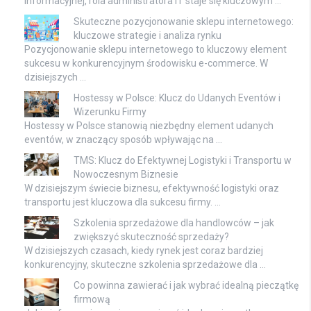
informacyjnej, rola administratora IT staje się kluczowym …
Skuteczne pozycjonowanie sklepu internetowego:
kluczowe strategie i analiza rynku
Pozycjonowanie sklepu internetowego to kluczowy element
sukcesu w konkurencyjnym środowisku e-commerce. W
dzisiejszych …
Hostessy w Polsce: Klucz do Udanych Eventów i
Wizerunku Firmy
Hostessy w Polsce stanowią niezbędny element udanych
eventów, w znaczący sposób wpływając na …
TMS: Klucz do Efektywnej Logistyki i Transportu w
Nowoczesnym Biznesie
W dzisiejszym świecie biznesu, efektywność logistyki oraz
transportu jest kluczowa dla sukcesu firmy. …
Szkolenia sprzedażowe dla handlowców – jak
zwiększyć skuteczność sprzedaży?
W dzisiejszych czasach, kiedy rynek jest coraz bardziej
konkurencyjny, skuteczne szkolenia sprzedażowe dla …
Co powinna zawierać i jak wybrać idealną pieczątkę
firmową