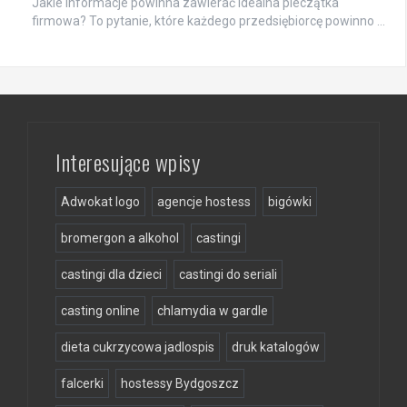
Jakie informacje powinna zawierać idealna pieczątka
firmowa? To pytanie, które każdego przedsiębiorcę powinno …
Interesujące wpisy
Adwokat logo
agencje hostess
bigówki
bromergon a alkohol
castingi
castingi dla dzieci
castingi do seriali
casting online
chlamydia w gardle
dieta cukrzycowa jadlospis
druk katalogów
falcerki
hostessy Bydgoszcz