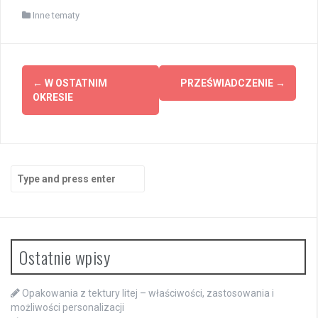
Inne tematy
Post
←
W OSTATNIM
PRZEŚWIADCZENIE
→
navigation
OKRESIE
Search
for:
Ostatnie wpisy
Opakowania z tektury litej – właściwości, zastosowania i
możliwości personalizacji