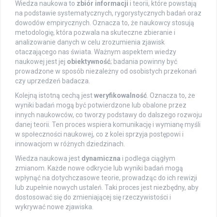
Wiedza naukowa to
zbiór informacji
i teorii, które powstają
na podstawie systematycznych, rygorystycznych badań oraz
dowodów empirycznych. Oznacza to, że naukowcy stosują
metodologię, która pozwala na skuteczne zbieranie i
analizowanie danych w celu zrozumienia zjawisk
otaczającego nas świata. Ważnym aspektem wiedzy
naukowej jest jej
obiektywność
; badania powinny być
prowadzone w sposób niezależny od osobistych przekonań
czy uprzedzeń badacza.
Kolejną istotną cechą jest
weryfikowalność
. Oznacza to, że
wyniki badań mogą być potwierdzone lub obalone przez
innych naukowców, co tworzy podstawy do dalszego rozwoju
danej teorii. Ten proces wspiera komunikację i wymianę myśli
w społeczności naukowej, co z kolei sprzyja postępowi i
innowacjom w różnych dziedzinach.
Wiedza naukowa jest
dynamiczna
i podlega ciągłym
zmianom. Każde nowe odkrycie lub wyniki badań mogą
wpłynąć na dotychczasowe teorie, prowadząc do ich rewizji
lub zupełnie nowych ustaleń. Taki proces jest niezbędny, aby
dostosować się do zmieniającej się rzeczywistości i
wykrywać nowe zjawiska.