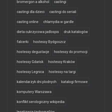
bromergon a alkohol
castingi
castingi dla dzieci
castingi do seriali
casting online
chlamydia w gardle
dieta cukrzycowa jadlospis
druk katalogów
falcerki
hostessy Bydgoszcz
hostessy degustacje
hostessy do promocji
hostessy Gdańsk
hostessy Kraków
hostessy Legnica
hostessy na targi
kalendarzyk dni plodnych
katalogi firmowe
komputery Warszawa
konflikt serologiczny wikipedia
legalizacja tachografów