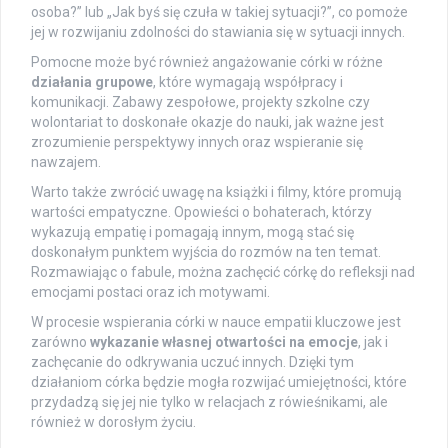
osoba?” lub „Jak byś się czuła w takiej sytuacji?”, co pomoże
jej w rozwijaniu zdolności do stawiania się w sytuacji innych.
Pomocne może być również angażowanie córki w różne
działania grupowe
, które wymagają współpracy i
komunikacji. Zabawy zespołowe, projekty szkolne czy
wolontariat to doskonałe okazje do nauki, jak ważne jest
zrozumienie perspektywy innych oraz wspieranie się
nawzajem.
Warto także zwrócić uwagę na książki i filmy, które promują
wartości empatyczne. Opowieści o bohaterach, którzy
wykazują empatię i pomagają innym, mogą stać się
doskonałym punktem wyjścia do rozmów na ten temat.
Rozmawiając o fabule, można zachęcić córkę do refleksji nad
emocjami postaci oraz ich motywami.
W procesie wspierania córki w nauce empatii kluczowe jest
zarówno
wykazanie własnej otwartości na emocje
, jak i
zachęcanie do odkrywania uczuć innych. Dzięki tym
działaniom córka będzie mogła rozwijać umiejętności, które
przydadzą się jej nie tylko w relacjach z rówieśnikami, ale
również w dorosłym życiu.