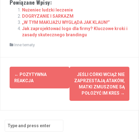
Powiązane Wpisy:
Nużeniec ludzki leczenie
DOGRYZANIE I SARKAZM
„W TYM MAKIJAŻU WYGLĄDA JAK KLAUN!”
Jak zaprojektować logo dla firmy? Kluczowe kroki i
zasady skutecznego brandingu
Inne tematy
Post
←
POZYTYWNA
JEŚLI CÓRKI WCIĄŻ NIE
navigation
REAKCJA
ZAPRZESTAJĄ ATAKÓW,
MATKI ZMUSZONE SĄ
POŁOŻYĆ IM KRES
→
Search
for: