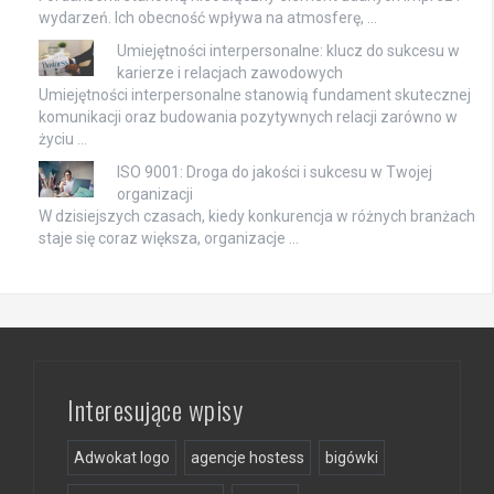
wydarzeń. Ich obecność wpływa na atmosferę, …
Umiejętności interpersonalne: klucz do sukcesu w
karierze i relacjach zawodowych
Umiejętności interpersonalne stanowią fundament skutecznej
komunikacji oraz budowania pozytywnych relacji zarówno w
życiu …
ISO 9001: Droga do jakości i sukcesu w Twojej
organizacji
W dzisiejszych czasach, kiedy konkurencja w różnych branżach
staje się coraz większa, organizacje …
Interesujące wpisy
Adwokat logo
agencje hostess
bigówki