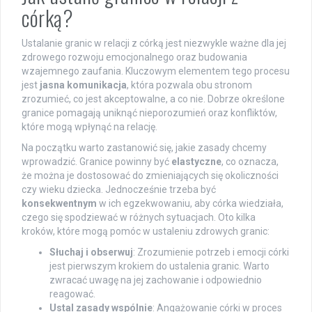
córką?
Ustalanie granic w relacji z córką jest niezwykle ważne dla jej
zdrowego rozwoju emocjonalnego oraz budowania
wzajemnego zaufania. Kluczowym elementem tego procesu
jest
jasna komunikacja
, która pozwala obu stronom
zrozumieć, co jest akceptowalne, a co nie. Dobrze określone
granice pomagają uniknąć nieporozumień oraz konfliktów,
które mogą wpłynąć na relację.
Na początku warto zastanowić się, jakie zasady chcemy
wprowadzić. Granice powinny być
elastyczne
, co oznacza,
że można je dostosować do zmieniających się okoliczności
czy wieku dziecka. Jednocześnie trzeba być
konsekwentnym
w ich egzekwowaniu, aby córka wiedziała,
czego się spodziewać w różnych sytuacjach. Oto kilka
kroków, które mogą pomóc w ustaleniu zdrowych granic:
Słuchaj i obserwuj
: Zrozumienie potrzeb i emocji córki
jest pierwszym krokiem do ustalenia granic. Warto
zwracać uwagę na jej zachowanie i odpowiednio
reagować.
Ustal zasady wspólnie
: Angażowanie córki w proces