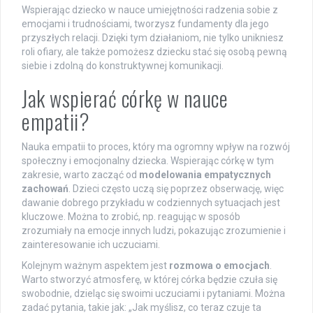
Wspierając dziecko w nauce umiejętności radzenia sobie z
emocjami i trudnościami, tworzysz fundamenty dla jego
przyszłych relacji. Dzięki tym działaniom, nie tylko unikniesz
roli ofiary, ale także pomożesz dziecku stać się osobą pewną
siebie i zdolną do konstruktywnej komunikacji.
Jak wspierać córkę w nauce
empatii?
Nauka empatii to proces, który ma ogromny wpływ na rozwój
społeczny i emocjonalny dziecka. Wspierając córkę w tym
zakresie, warto zacząć od
modelowania empatycznych
zachowań
. Dzieci często uczą się poprzez obserwację, więc
dawanie dobrego przykładu w codziennych sytuacjach jest
kluczowe. Można to zrobić, np. reagując w sposób
zrozumiały na emocje innych ludzi, pokazując zrozumienie i
zainteresowanie ich uczuciami.
Kolejnym ważnym aspektem jest
rozmowa o emocjach
.
Warto stworzyć atmosferę, w której córka będzie czuła się
swobodnie, dzieląc się swoimi uczuciami i pytaniami. Można
zadać pytania, takie jak: „Jak myślisz, co teraz czuje ta