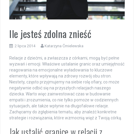
Ile jesteś zdolna znieść
2 lipca 2014
Katarzyna Ćmielewska
Relacje z dziećmi, a zwłaszcza z córkami, mogą być pełne
wyzwań i emocji. Właściwe ustalanie granic oraz umiejętność
reagowania na emocjonalne wyładowania to kluczowe
elementy, które wpływają na zdrowy rozwój obu stron.
Niestety, często przyjmujemy na siebie rolę ofiary, co może
negatywnie odbić się na przyszłych relacjach naszego
dziecka. Warto więc zainwestować czas w budowanie
empatii i zrozumienia, co nie tylko pomoże w codziennych
sytuacjach, ale także wpłynie na długofalowe relacje.
Zachęcamy do zgłębienia tematu, aby znaleźć konkretne
strategie i rozwiązania, które wzmocnią więź z Twoją córką.
Jak ustalić granice w relacji z